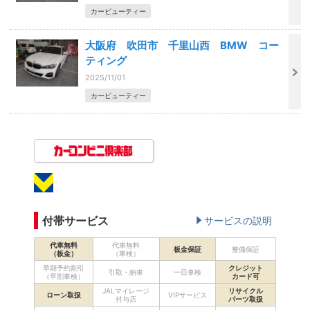
カービューティー
大阪府 吹田市 千里山西 BMW コー
ティング
2025/11/01
カービューティー
付帯サービス
サービスの説明
代車無料
代車無料
板金保証
整備保証
（板金）
（車検）
早期予約割引
クレジット
引取・納車
一日車検
（早割車検）
カード可
JALマイレージ
リサイクル
ローン取扱
VIPサービス
付与店
パーツ取扱