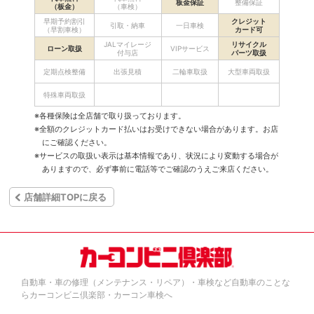
板金保証
整備保証
（板金）
（車検）
早期予約割引
クレジット
引取・納車
一日車検
（早割車検）
カード可
JALマイレージ
リサイクル
ローン取扱
VIPサービス
付与店
パーツ取扱
定期点検整備
出張見積
二輪車取扱
大型車両取扱
特殊車両取扱
※各種保険は全店舗で取り扱っております。
※全額のクレジットカード払いはお受けできない場合があります。お店
にご確認ください。
※サービスの取扱い表示は基本情報であり、状況により変動する場合が
ありますので、必ず事前に電話等でご確認のうえご来店ください。
店舗詳細TOPに戻る
自動車・車の修理（メンテナンス・リペア）・車検など自動車のことな
らカーコンビニ倶楽部・カーコン車検へ