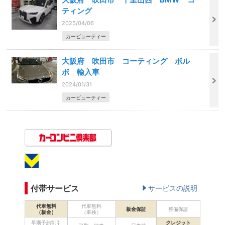
ティング
2025/04/06
カービューティー
大阪府 吹田市 コーティング ボル
ボ 輸入車
2024/01/31
カービューティー
付帯サービス
サービスの説明
代車無料
代車無料
板金保証
整備保証
（板金）
（車検）
早期予約割引
クレジット