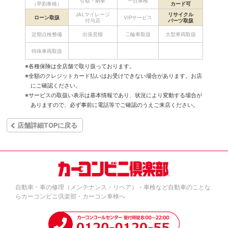
引取・納車
一日車検
（早割車検）
カード可
JALマイレージ
リサイクル
ローン取扱
VIPサービス
付与店
パーツ取扱
定期点検整備
出張見積
二輪車取扱
大型車両取扱
特殊車両取扱
※各種保険は全店舗で取り扱っております。
※全額のクレジットカード払いはお受けできない場合があります。お店
にご確認ください。
※サービスの取扱い表示は基本情報であり、状況により変動する場合が
ありますので、必ず事前に電話等でご確認のうえご来店ください。
店舗詳細TOPに戻る
自動車・車の修理（メンテナンス・リペア）・車検など自動車のことな
らカーコンビニ倶楽部・カーコン車検へ