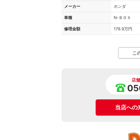
メーカー
ホンダ
車種
N-ＢＯＸ
修理金額
179.9万円
こ
店
05
当店への