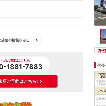
の店舗の情報をみる
舗へのお電話はこちら
0-1881-7883
付帯
代車無
（板金
来店ご予約はこちら!
早期予約
（早割車
ローン
定期点検