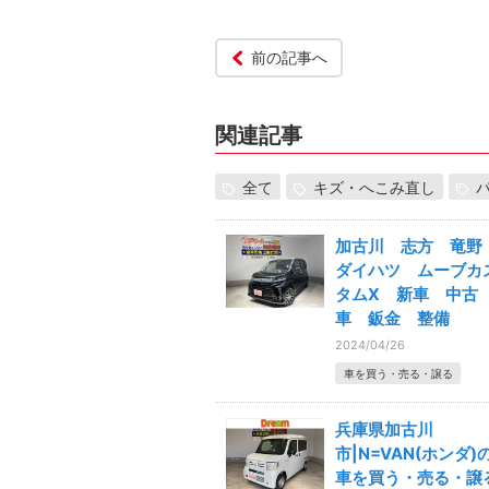
前の記事へ
関連記事
全て
キズ・へこみ直し
加古川 志方 竜
ダイハツ ムーブカ
タムX 新車 中古
車 鈑金 整備
2024/04/26
車を買う・売る・譲る
兵庫県加古川
市|N=VAN(ホンダ)
車を買う・売る・譲