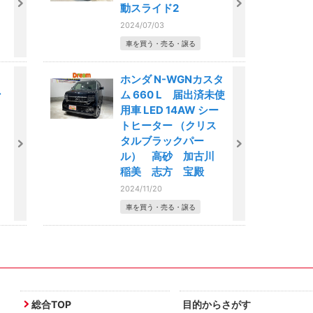
動スライド2
2024/07/03
車を買う・売る・譲る
ホンダ N-WGNカスタ
ン
ム 660 L 届出済未使
用車 LED 14AW シー
トヒーター （クリス
タルブラックパー
ル） 高砂 加古川
稲美 志方 宝殿
2024/11/20
車を買う・売る・譲る
総合TOP
目的からさがす