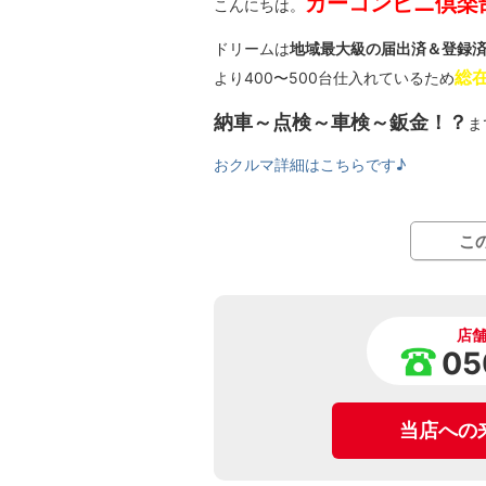
カーコンビニ倶楽
こんにちは。
ドリームは
地域最大級の届出済＆登録
総在
より400〜500台仕入れているため
納車～点検～車検～鈑金！？
ま
おクルマ詳細はこちらです♪
こ
店
05
当店への