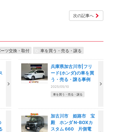
次の記事へ
パーツ交換・取付
車を買う・売る・譲る
野
兵庫県加古川市|フリ
ス
ード(ホンダ)の車を買
う・売る・譲る事例
2025/05/10
車を買う・売る・譲る
加古川市 姫路市 宝
の
殿 ホンダ N-BOXカ
る
スタム 660 片側電