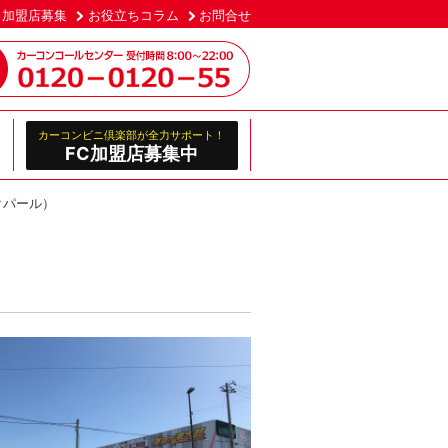
加盟店募集
お役立ちコラム
お問合せ
カーコンビニ倶楽部が全力サポート！
FC加盟店募集中
クパール）