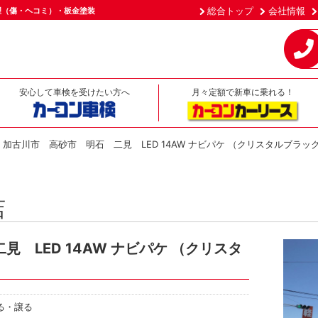
総合トップ
会社情報
理（傷・ヘコミ）・板金塗装
安心して車検を受けたい方へ
月々定額で新車に乗れる！
加古川市 高砂市 明石 二見 LED 14AW ナビパケ （クリスタルブラッ
店
 LED 14AW ナビパケ （クリスタ
る・譲る