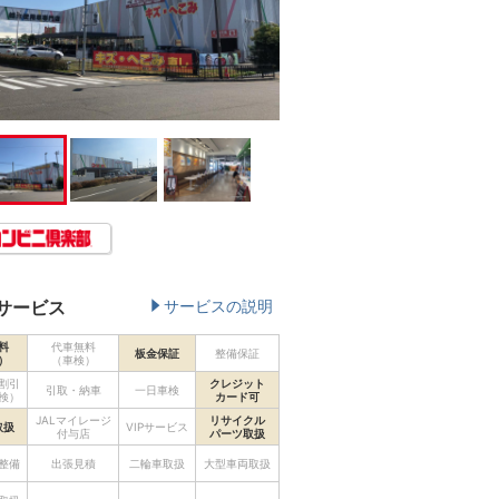
サービス
サービスの説明
料
代車無料
板金保証
整備保証
）
（車検）
割引
クレジット
引取・納車
一日車検
検）
カード可
JALマイレージ
リサイクル
取扱
VIPサービス
付与店
パーツ取扱
整備
出張見積
二輪車取扱
大型車両取扱