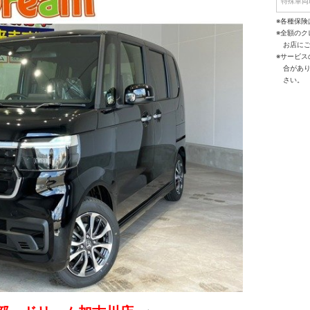
特殊車両
※各種保険
※全額の
お店に
※サービ
合があ
さい。