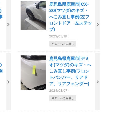
鹿児島県鹿屋市|CX-
)
30(マツダ)のキズ・
事
へこみ直し事例(左フ
ロントドア 左ステッ
プ)
2023/05/18
キズ・へこみ直し
鹿児島県鹿屋市|デミ
の
オ(マツダ)のキズ・へ
例
こみ直し事例(フロン
トバンパー、リアド
ー
ア、リアフェンダー)
2024/08/07
キズ・へこみ直し