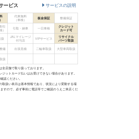
サービス
サービスの説明
料
代車無料
板金保証
整備保証
）
（車検）
割引
クレジット
引取・納車
一日車検
検）
カード可
JALマイレージ
リサイクル
取扱
VIPサービス
付与店
パーツ取扱
整備
出張見積
二輪車取扱
大型車両取扱
取扱
は全店舗で取り扱っております。
クレジットカード払いはお受けできない場合があります。
ご確認ください。
スの取扱い表示は基本情報であり、状況により変動する場
りますので、必ず事前に電話等でご確認のうえご来店くだ