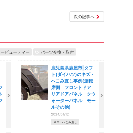
次の記事へ
カービューティー
パーツ交換・取付
鹿児島県鹿屋市|タフ
・
ト(ダイハツ)のキズ・
へこみ直し事例(運転
フ
席側 フロントドア
ト
リアドアパネル クウ
フ
ォーターパネル モー
ルその他)
2024/01/12
キズ・へこみ直し