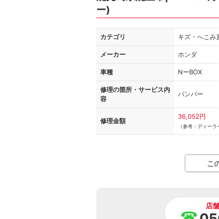
ー)
カテゴリ
キズ・へこみ
メーカー
ホンダ
車種
NーBOX
修理の箇所・
サービス内
バンパー
容
36,052円
修理金額
（参考：ディーラー
こ
店
05