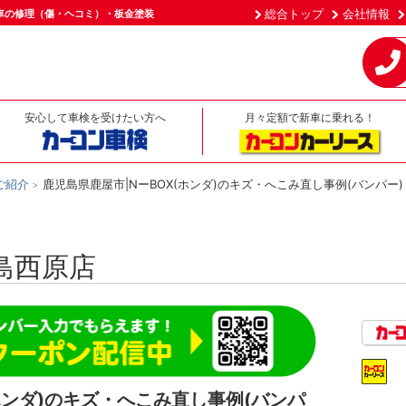
総合トップ
会社情報
車の修理（傷・ヘコミ）・板金塗装
安心して車検を受けたい方へ
月々定額で新車に乗れる！
ご紹介
鹿児島県鹿屋市|NーBOX(ホンダ)のキズ・へこみ直し事例(バンパー)
島西原店
ホンダ)のキズ・へこみ直し事例(バンパ