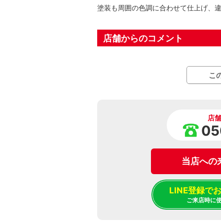
塗装も周囲の色調に合わせて仕上げ、
店舗からのコメント
こ
店
05
当店への
LINE登録
ご来店時に