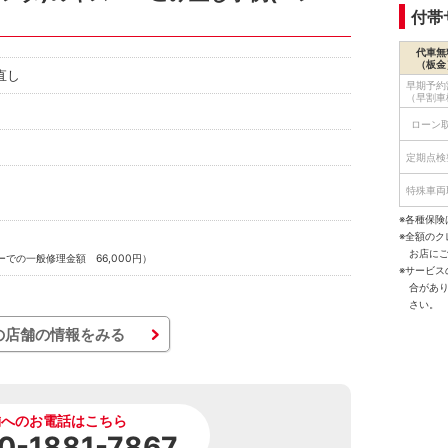
付帯
代車無
（板金
直し
早期予約
（早割車
ローン
定期点検
特殊車両
※各種保険
※全額の
お店に
での一般修理金額 66,000円）
※サービ
合があ
さい。
の店舗の情報をみる
舗へのお電話はこちら
0-1881-7867