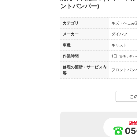
ントバンパー)
カテゴリ
キズ・へこみ
メーカー
ダイハツ
車種
キャスト
作業時間
1日
（
参考：ディ
修理の箇所・
サービス内
フロントバン
容
こ
店
05