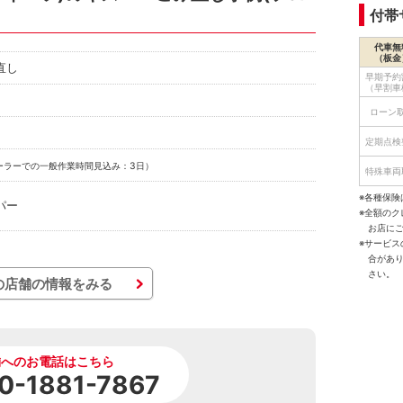
付帯
代車無
（板金
直し
早期予約
（早割車
ローン
定期点検
ーラーでの一般作業時間見込み：3日）
特殊車両
※各種保険
パー
※全額の
お店に
※サービ
合があ
さい。
の店舗の情報をみる
舗へのお電話はこちら
0-1881-7867