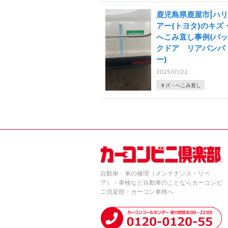
鹿児島県鹿屋市|ハリ
アー(トヨタ)のキズ
へこみ直し事例(バッ
クドア リアバンパ
ー)
2025/01/22
キズ・へこみ直し
自動車・車の修理（メンテナンス・リペ
ア）・車検など自動車のことならカーコンビ
ニ倶楽部・カーコン車検へ