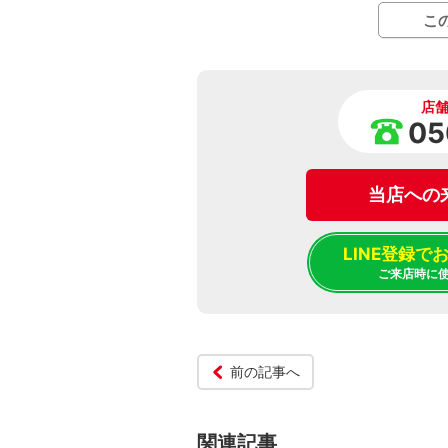
こ
店
05
当店への
LINE登録
ご来店時に
前の記事へ
関連記事