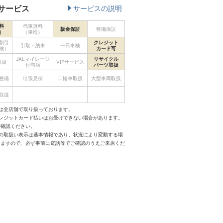
サービス
サービスの説明
料
代車無料
板金保証
整備保証
）
（車検）
割引
クレジット
引取・納車
一日車検
検）
カード可
JALマイレージ
リサイクル
取扱
VIPサービス
付与店
パーツ取扱
整備
出張見積
二輪車取扱
大型車両取扱
取扱
は全店舗で取り扱っております。
クレジットカード払いはお受けできない場合があります。
ご確認ください。
スの取扱い表示は基本情報であり、状況により変動する場
りますので、必ず事前に電話等でご確認のうえご来店くだ