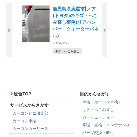
鹿児島県鹿屋市|ノア
・
(トヨタ)のキズ・へこ
み直し事例(リアバン
パー クォーターパネ
ル)
2024/12/25
キズ・へこみ直し
総合TOP
目的からさがす
車検（カーコン車検）
サービスからさがす
キズ・へこみ直し
カーコンビニ倶楽部
カービューティー
カーコン車検
修理・点検・メンテナンス
カーコンカーリース
パーツ交換・取付