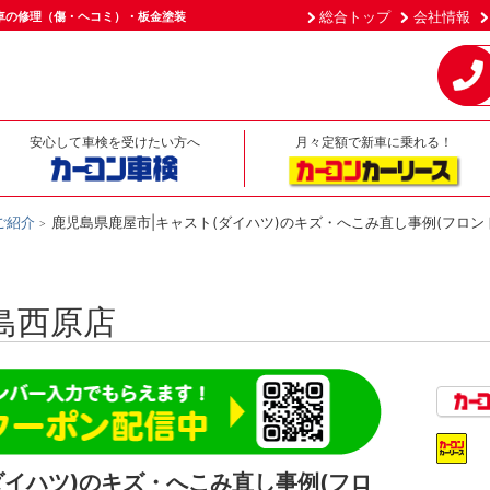
総合トップ
会社情報
車の修理（傷・ヘコミ）・板金塗装
安心して車検を受けたい方へ
月々定額で新車に乗れる！
ご紹介
鹿児島県鹿屋市|キャスト(ダイハツ)のキズ・へこみ直し事例(フロン
島西原店
ダイハツ)のキズ・へこみ直し事例(フロ