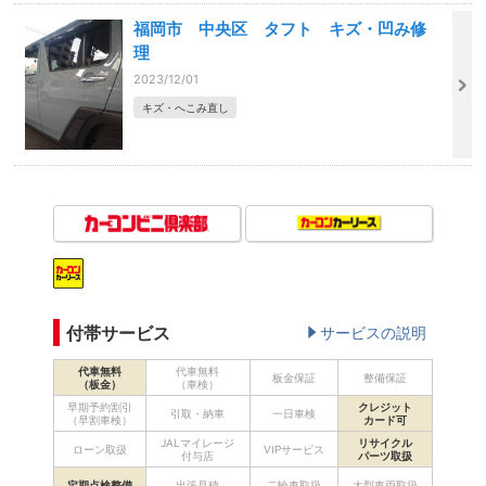
福岡市 中央区 タフト キズ・凹み修
理
2023/12/01
キズ・へこみ直し
付帯サービス
サービスの説明
代車無料
代車無料
板金保証
整備保証
（板金）
（車検）
早期予約割引
クレジット
引取・納車
一日車検
（早割車検）
カード可
JALマイレージ
リサイクル
ローン取扱
VIPサービス
付与店
パーツ取扱
定期点検整備
出張見積
二輪車取扱
大型車両取扱