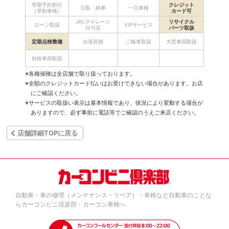
早期予約割引
クレジット
引取・納車
一日車検
（早割車検）
カード可
JALマイレージ
リサイクル
ローン取扱
VIPサービス
付与店
パーツ取扱
定期点検整備
出張見積
二輪車取扱
大型車両取扱
特殊車両取扱
※各種保険は全店舗で取り扱っております。
※全額のクレジットカード払いはお受けできない場合があります。お店
にご確認ください。
※サービスの取扱い表示は基本情報であり、状況により変動する場合が
ありますので、必ず事前に電話等でご確認のうえご来店ください。
店舗詳細TOPに戻る
自動車・車の修理（メンテナンス・リペア）・車検など自動車のことな
らカーコンビニ倶楽部・カーコン車検へ