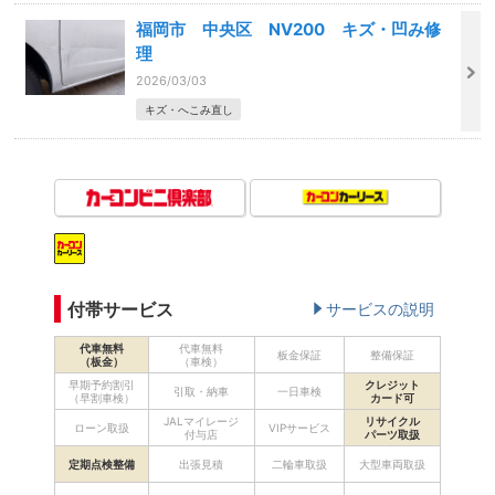
福岡市 中央区 NV200 キズ・凹み修
理
2026/03/03
キズ・へこみ直し
付帯サービス
サービスの説明
代車無料
代車無料
板金保証
整備保証
（板金）
（車検）
早期予約割引
クレジット
引取・納車
一日車検
（早割車検）
カード可
JALマイレージ
リサイクル
ローン取扱
VIPサービス
付与店
パーツ取扱
定期点検整備
出張見積
二輪車取扱
大型車両取扱