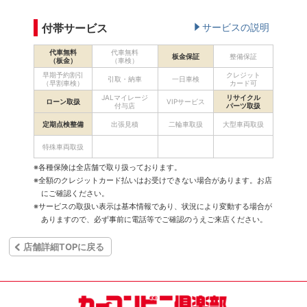
付帯サービス
サービスの説明
代車無料
代車無料
板金保証
整備保証
（板金）
（車検）
早期予約割引
クレジット
引取・納車
一日車検
（早割車検）
カード可
JALマイレージ
リサイクル
ローン取扱
VIPサービス
付与店
パーツ取扱
定期点検整備
出張見積
二輪車取扱
大型車両取扱
特殊車両取扱
※各種保険は全店舗で取り扱っております。
※全額のクレジットカード払いはお受けできない場合があります。お店
にご確認ください。
※サービスの取扱い表示は基本情報であり、状況により変動する場合が
ありますので、必ず事前に電話等でご確認のうえご来店ください。
店舗詳細TOPに戻る