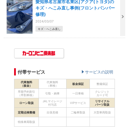
愛知県名古屋市名東区|アクア(トヨタ)の
キズ・へこみ直し事例(フロントバンパー
修理)
2024/03/07
キズ・へこみ直し
付帯サービス
サービスの説明
代車無料
代車無料
板金保証
整備保証
（板金）
（車検）
早期予約割引
クレジット
引取・納車
一日車検
（早割車検）
カード可
JALマイレージ
リサイクル
ローン取扱
VIPサービス
付与店
パーツ取扱
定期点検整備
出張見積
二輪車取扱
大型車両取扱
特殊車両取扱