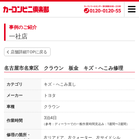
事例のご紹介
一社店
店舗詳細TOPに戻る
名古屋市名東区 クラウン 板金 キズ・へこみ修理
カテゴリ
キズ・へこみ直し
メーカー
トヨタ
車種
クラウン
3泊4日
作業時間
（
参考：ディーラーでの一般作業時間見込み：1週間〜2週間）
修理の箇所・
左リアドア、左クォーター、左サイドシル