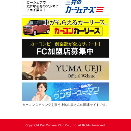
カーコンＣＭソングを歌う上地由真さんの関連サイトです。
Copyright Car Conveni Club Co., Ltd. All Rights Reserved.