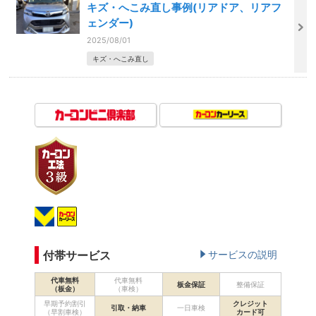
キズ・へこみ直し事例(リアドア、リアフ
ェンダー)
2025/08/01
キズ・へこみ直し
付帯サービス
サービスの説明
代車無料
代車無料
板金保証
整備保証
（板金）
（車検）
早期予約割引
クレジット
引取・納車
一日車検
（早割車検）
カード可