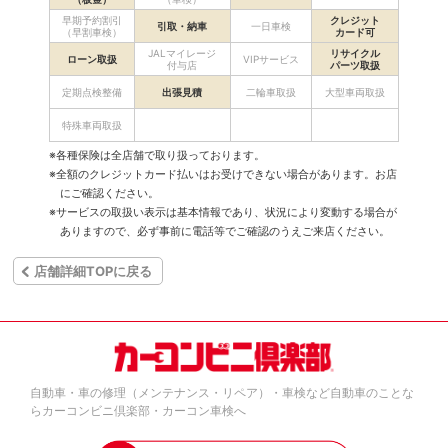
早期予約割引
クレジット
引取・納車
一日車検
（早割車検）
カード可
JALマイレージ
リサイクル
ローン取扱
VIPサービス
付与店
パーツ取扱
定期点検整備
出張見積
二輪車取扱
大型車両取扱
特殊車両取扱
※各種保険は全店舗で取り扱っております。
※全額のクレジットカード払いはお受けできない場合があります。お店
にご確認ください。
※サービスの取扱い表示は基本情報であり、状況により変動する場合が
ありますので、必ず事前に電話等でご確認のうえご来店ください。
店舗詳細TOPに戻る
自動車・車の修理（メンテナンス・リペア）・車検など自動車のことな
らカーコンビニ倶楽部・カーコン車検へ