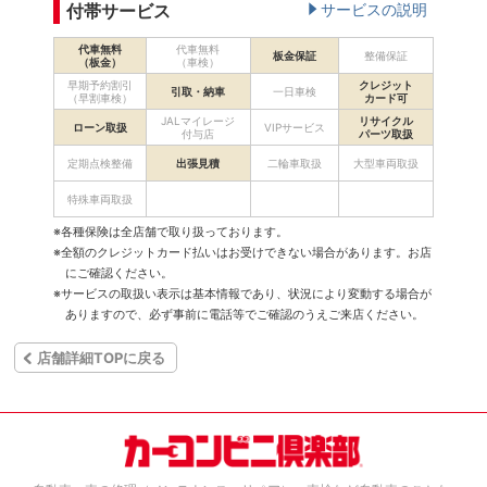
付帯サービス
サービスの説明
代車無料
代車無料
板金保証
整備保証
（板金）
（車検）
早期予約割引
クレジット
引取・納車
一日車検
（早割車検）
カード可
JALマイレージ
リサイクル
ローン取扱
VIPサービス
付与店
パーツ取扱
定期点検整備
出張見積
二輪車取扱
大型車両取扱
特殊車両取扱
※各種保険は全店舗で取り扱っております。
※全額のクレジットカード払いはお受けできない場合があります。お店
にご確認ください。
※サービスの取扱い表示は基本情報であり、状況により変動する場合が
ありますので、必ず事前に電話等でご確認のうえご来店ください。
店舗詳細TOPに戻る