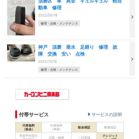
須磨区 車 異音 キュルキュル 軽自
動車 修理
2022/06/18
修理・点検・メンテナンス
神戸 須磨 垂水 足廻り 修理 故
障 交換 安い 点検
2022/10/19
修理・点検・メンテナンス
付帯サービス
サービスの説明
代車無料
代車無料
板金保証
整備保証
（板金）
（車検）
早期予約割引
クレジット
引取・納車
一日車検