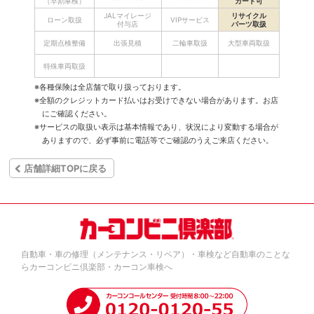
（早割車検）
カード可
JALマイレージ
リサイクル
ローン取扱
VIPサービス
付与店
パーツ取扱
定期点検整備
出張見積
二輪車取扱
大型車両取扱
特殊車両取扱
※各種保険は全店舗で取り扱っております。
※全額のクレジットカード払いはお受けできない場合があります。お店
にご確認ください。
※サービスの取扱い表示は基本情報であり、状況により変動する場合が
ありますので、必ず事前に電話等でご確認のうえご来店ください。
店舗詳細TOPに戻る
自動車・車の修理（メンテナンス・リペア）・車検など自動車のことな
らカーコンビニ倶楽部・カーコン車検へ