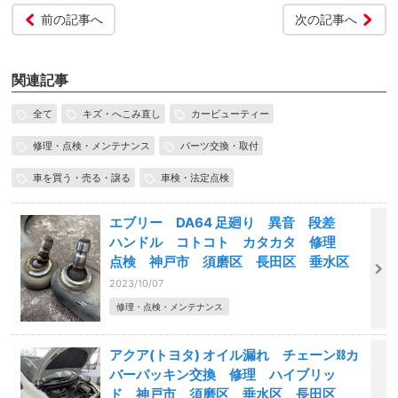
前の記事へ
次の記事へ
関連記事
全て
キズ・へこみ直し
カービューティー
修理・点検・メンテナンス
パーツ交換・取付
車を買う・売る・譲る
車検・法定点検
エブリー DA64 足廻り 異音 段差
ハンドル コトコト カタカタ 修理
点検 神戸市 須磨区 長田区 垂水区
2023/10/07
修理・点検・メンテナンス
アクア(トヨタ) オイル漏れ チェーン⛓️カ
バーパッキン交換 修理 ハイブリッ
ド 神戸市 須磨区 垂水区 長田区