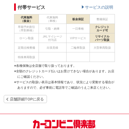
付帯サービス
サービスの説明
代車無料
代車無料
板金保証
整備保証
（板金）
（車検）
早期予約割引
クレジット
引取・納車
一日車検
（早割車検）
カード可
JALマイレージ
リサイクル
ローン取扱
VIPサービス
付与店
パーツ取扱
定期点検整備
出張見積
二輪車取扱
大型車両取扱
特殊車両取扱
※各種保険は全店舗で取り扱っております。
※全額のクレジットカード払いはお受けできない場合があります。お店
にご確認ください。
※サービスの取扱い表示は基本情報であり、状況により変動する場合が
ありますので、必ず事前に電話等でご確認のうえご来店ください。
店舗詳細TOPに戻る