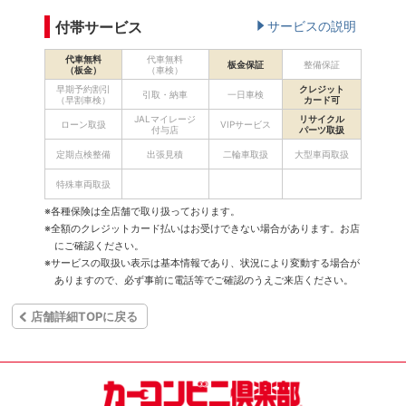
付帯サービス
サービスの説明
代車無料
代車無料
板金保証
整備保証
（板金）
（車検）
早期予約割引
クレジット
引取・納車
一日車検
（早割車検）
カード可
JALマイレージ
リサイクル
ローン取扱
VIPサービス
付与店
パーツ取扱
定期点検整備
出張見積
二輪車取扱
大型車両取扱
特殊車両取扱
※各種保険は全店舗で取り扱っております。
※全額のクレジットカード払いはお受けできない場合があります。お店
にご確認ください。
※サービスの取扱い表示は基本情報であり、状況により変動する場合が
ありますので、必ず事前に電話等でご確認のうえご来店ください。
店舗詳細TOPに戻る