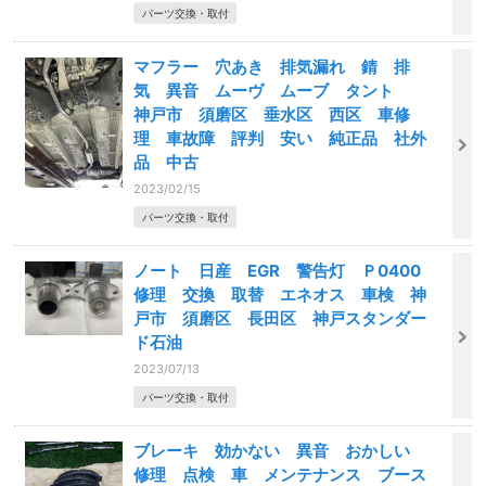
パーツ交換・取付
マフラー 穴あき 排気漏れ 錆 排
気 異音 ムーヴ ムーブ タント
神戸市 須磨区 垂水区 西区 車修
理 車故障 評判 安い 純正品 社外
品 中古
2023/02/15
パーツ交換・取付
ノート 日産 EGR 警告灯 Ｐ0400
修理 交換 取替 エネオス 車検 神
戸市 須磨区 長田区 神戸スタンダー
ド石油
2023/07/13
パーツ交換・取付
ブレーキ 効かない 異音 おかしい
修理 点検 車 メンテナンス ブース