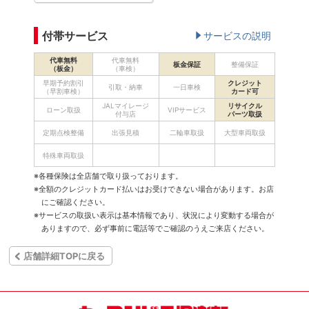
付帯サービス
サービスの説明
代車無料
代車無料
板金保証
整備保証
（板金）
（車検）
早期予約割引
クレジット
引取・納車
一日車検
（早割車検）
カード可
JALマイレージ
リサイクル
ローン取扱
VIPサービス
付与店
パーツ取扱
定期点検整備
出張見積
二輪車取扱
大型車両取扱
特殊車両取扱
※各種保険は全店舗で取り扱っております。
※全額のクレジットカード払いはお受けできない場合があります。お店
にご確認ください。
※サービスの取扱い表示は基本情報であり、状況により変動する場合が
ありますので、必ず事前に電話等でご確認のうえご来店ください。
店舗詳細TOPに戻る