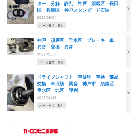
ター 分解 評判 神戸 須磨区 長田
区 兵庫区 神戸スタンダード石油
2023/08/01
パーツ交換・取付
神戸 須磨区 垂水区 ブレーキ 車
異音 交換 異常
2022/10/30
パーツ交換・取付
ドライブシャフト 車修理 車検 部品
交換 車点検 異音 神戸市 須磨区
垂水区 北区 評判
2023/02/28
パーツ交換・取付