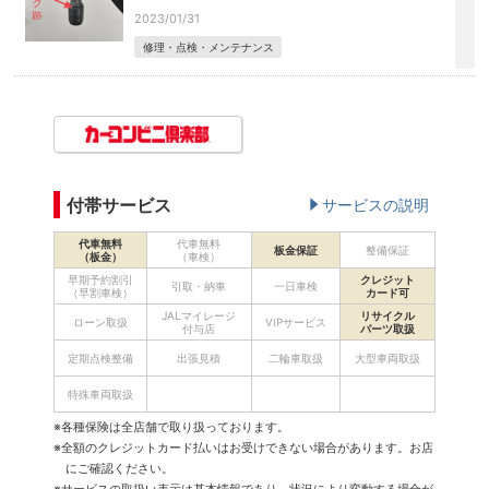
2023/01/31
修理・点検・メンテナンス
付帯サービス
サービスの説明
代車無料
代車無料
板金保証
整備保証
（板金）
（車検）
早期予約割引
クレジット
引取・納車
一日車検
（早割車検）
カード可
JALマイレージ
リサイクル
ローン取扱
VIPサービス
付与店
パーツ取扱
定期点検整備
出張見積
二輪車取扱
大型車両取扱
特殊車両取扱
※各種保険は全店舗で取り扱っております。
※全額のクレジットカード払いはお受けできない場合があります。お店
にご確認ください。