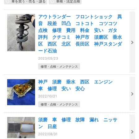
車を買う・売る・譲る
車検・法定点検
アウトランダー フロントショック 異
音 段差 凹凸 コトコト コツコツ
点検 修理 費用 料金 安い ガタ
評判 クチコミ 神戸市 須磨区 垂水
区 西区 北区 長田区 神戸スタンダ
ード石油
2023/05/23
修理・点検・メンテナンス
神戸 須磨 垂水 西区 エンジン
車 修理 安い 安心
2022/10/21
修理・点検・メンテナンス
須磨 車 修理 故障 漏れ ニッサ
ン 日産
2022/08/31