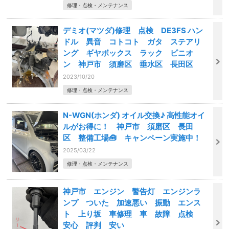
修理・点検・メンテナンス
デミオ(マツダ)修理 点検 DE3FS ハン
ドル 異音 コトコト ガタ ステアリ
ング ギヤボックス ラック ピニオ
ン 神戸市 須磨区 垂水区 長田区
2023/10/20
修理・点検・メンテナンス
N-WGN(ホンダ) オイル交換♪ 高性能オイ
ルがお得に！ 神戸市 須磨区 長田
区 整備工場🧰 キャンペーン実施中！
2025/03/22
修理・点検・メンテナンス
神戸市 エンジン 警告灯 エンジンラ
ンプ ついた 加速悪い 振動 エンス
ト 上り坂 車修理 車 故障 点検
安心 評判 安い