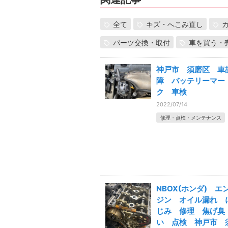
全て
キズ・へこみ直し
パーツ交換・取付
車を買う・
神戸市 須磨区 車
障 バッテリーマー
ク 車検
2022/07/14
修理・点検・メンテナンス
NBOX(ホンダ) エ
ジン オイル漏れ 
じみ 修理 焦げ臭
い 点検 神戸市 