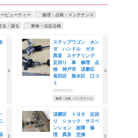
カービューティー
修理・点検・メンテナンス
売る・譲る
車検・法定点検
故
ステップワゴン ホン
ダ ハンドル ガタ
異音 ステアリング
足回り 車 修理 点
検 神戸市 須磨区
長田区 垂水区 口コ
ミ
2024/05/20
修理・点検・メンテナンス
ン
須磨区 トヨタ 足回
に
り ショック サスペ
ンション 故障 修
須
理 異音 交換