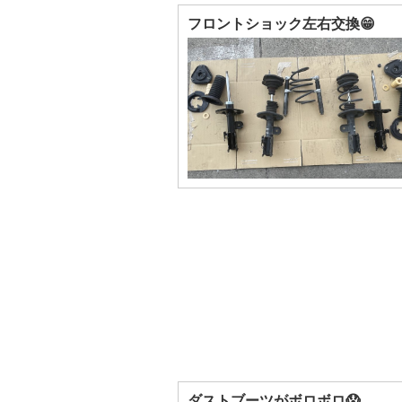
フロントショック左右交換😁
ダストブーツがボロボロ😱