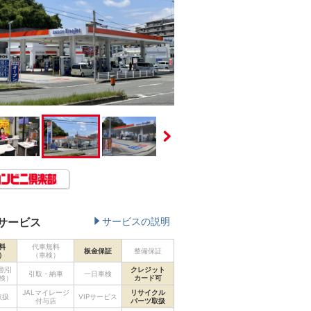
サービス
サービスの説明
料
代車無料
板金保証
整備保証
）
（車検）
割引
クレジット
引取・納車
一日車検
検）
カード可
JALマイレージ
リサイクル
取扱
VIPサービス
付与店
パーツ取扱