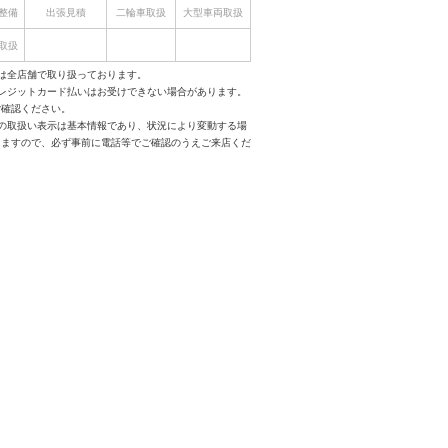
整備
出張見積
二輪車取扱
大型車両取扱
取扱
は全店舗で取り扱っております。
クレジットカード払いはお受けできない場合があります。
ご確認ください。
スの取扱い表示は基本情報であり、状況により変動する場
りますので、必ず事前に電話等でご確認のうえご来店くだ