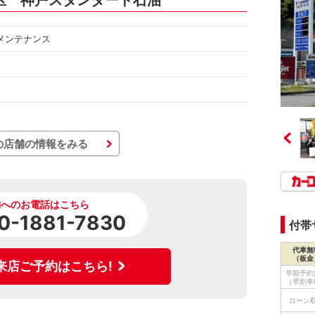
区 神戸スタンダード石油
メンテナンス
の店舗の情報をみる
舗へのお電話はこちら
0-1881-7830
付帯
代車無
（板金
来店ご予約はこちら!
早期予約
（早割車
ローン