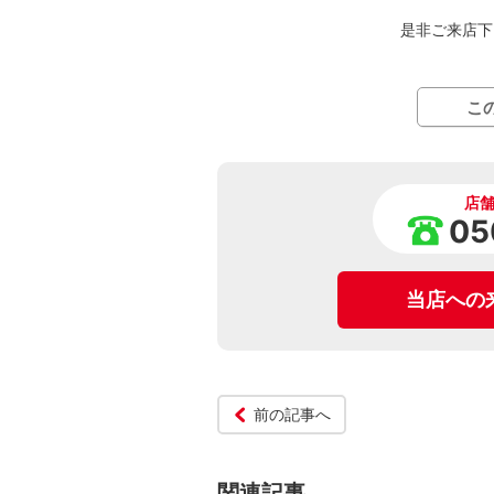
是非ご来店下
こ
店
05
当店への
前の記事へ
関連記事