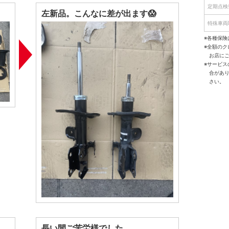
定期点検
左新品。こんなに差が出ます😱
特殊車両
※各種保険
※全額の
お店に
※サービ
合があ
さい。
長い間ご苦労様でした。