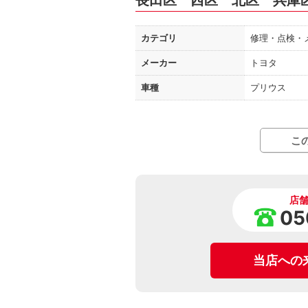
長田区 西区 北区 兵庫
カテゴリ
修理・点検・
メーカー
トヨタ
車種
プリウス
こ
店
05
当店への