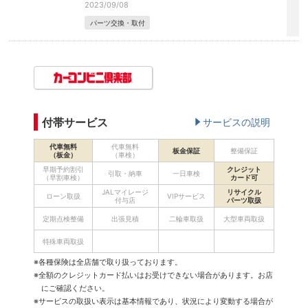
2023/09/08
パーツ交換・取付
付帯サービス
サービスの説明
代車無料
代車無料
板金保証
整備保証
（板金）
（車検）
早期予約割引
クレジット
引取・納車
一日車検
（早割車検）
カード可
JALマイレージ
リサイクル
ローン取扱
VIPサービス
付与店
パーツ取扱
定期点検整備
出張見積
二輪車取扱
大型車両取扱
特殊車両取扱
※各種保険は全店舗で取り扱っております。
※全額のクレジットカード払いはお受けできない場合があります。お店
にご確認ください。
※サービスの取扱い表示は基本情報であり、状況により変動する場合が