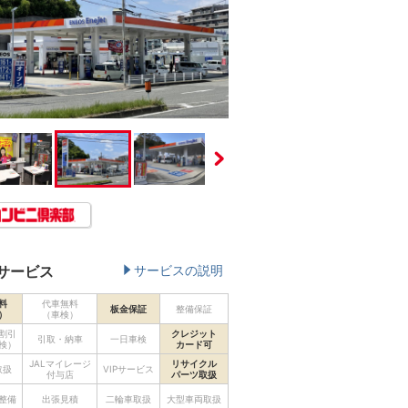
サービス
サービスの説明
料
代車無料
板金保証
整備保証
）
（車検）
割引
クレジット
引取・納車
一日車検
検）
カード可
JALマイレージ
リサイクル
取扱
VIPサービス
付与店
パーツ取扱
整備
出張見積
二輪車取扱
大型車両取扱