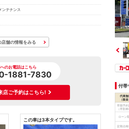
メンテナンス
の店舗の情報をみる
舗へのお電話はこちら
0-1881-7830
付帯
来店ご予約はこちら!
代車無
（板金
早期予約
（早割車
ローン
この車は3本タイプです。
定期点検