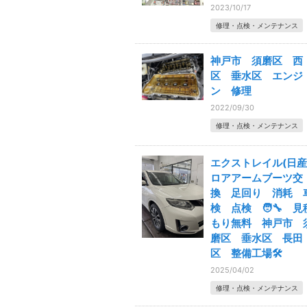
2023/10/17
修理・点検・メンテナンス
神戸市 須磨区 西
区 垂水区 エンジ
ン 修理
2022/09/30
修理・点検・メンテナンス
エクストレイル(日産
ロアアームブーツ交
換 足回り 消耗 
検 点検 🧑‍🔧 見
もり無料 神戸市 
磨区 垂水区 長田
区 整備工場🛠️
2025/04/02
修理・点検・メンテナンス