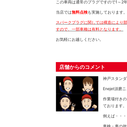
この車両は通常のプラグですので1～2
当店では
無料点検
も実施しております
スパークプラグに関しては構造により
すので、一部車種は有料となります。
お気軽にお越しください。
店舗からのコメント
神戸スタンダ
Enejet須
作業場付きの
ております。
例えば・・・
車検・車の故