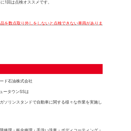
年に1回は点検オススメです。
。
部品を数点取り外しをしないと点検できない車両がありま
ード石油株式会社
磨ニュータウンSSは
ガソリンスタンドで自動車に関する様々な作業を実施し
障修理・板金修理・手洗い洗車・ボディコーティング・