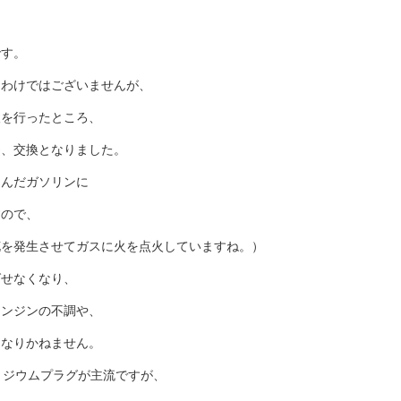
です。
たわけではございませんが、
検を行ったところ、
為、交換となりました。
込んだガソリンに
すので、
花を発生させてガスに火を点火していますね。）
ばせなくなり、
エンジンの不調や、
になりかねません。
リジウムプラグが主流ですが、