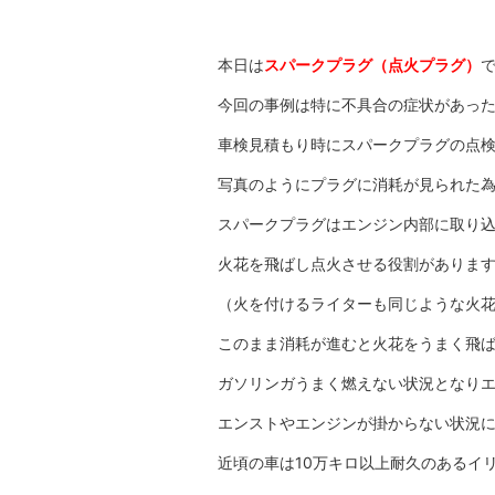
本日は
スパークプラグ（点火プラグ）
今回の事例は特に不具合の症状があっ
車検見積もり時にスパークプラグの点
写真のようにプラグに消耗が見られた
スパークプラグはエンジン内部に取り
火花を飛ばし点火させる役割がありま
（火を付けるライターも同じような火
このまま消耗が進むと火花をうまく飛
ガソリンガうまく燃えない状況となり
エンストやエンジンが掛からない状況
近頃の車は10万キロ以上耐久のあるイ