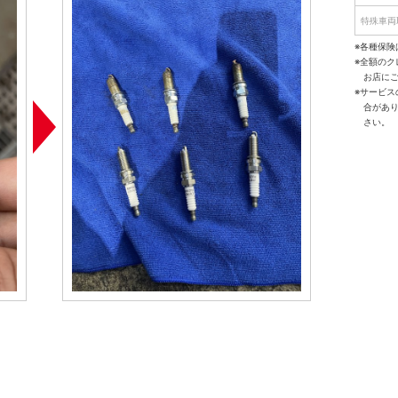
特殊車両
※各種保険
※全額の
お店に
※サービ
合があ
さい。