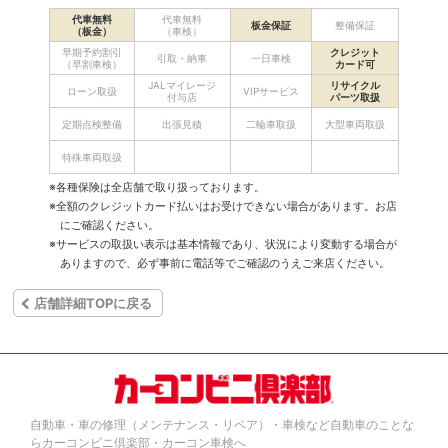
代車無料
代車無料
板金保証
整備保証
（板金）
（車検）
早期予約割引
クレジット
引取・納車
一日車検
（早割車検）
カード可
JALマイレージ
リサイクル
ローン取扱
VIPサービス
付与店
パーツ取扱
定期点検整備
出張見積
二輪車取扱
大型車両取扱
特殊車両取扱
※各種保険は全店舗で取り扱っております。
※全額のクレジットカード払いはお受けできない場合があります。お店
にご確認ください。
※サービスの取扱い表示は基本情報であり、状況により変動する場合が
ありますので、必ず事前に電話等でご確認のうえご来店ください。
店舗詳細TOPに戻る
自動車・車の修理（メンテナンス・リペア）・車検など自動車のことな
らカーコンビニ倶楽部・カーコン車検へ