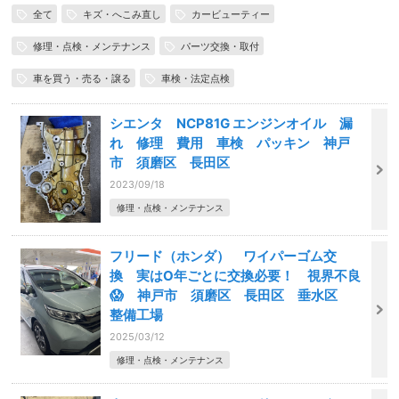
全て
キズ・へこみ直し
カービューティー
修理・点検・メンテナンス
パーツ交換・取付
車を買う・売る・譲る
車検・法定点検
シエンタ NCP81G エンジンオイル 漏
れ 修理 費用 車検 パッキン 神戸
市 須磨区 長田区
2023/09/18
修理・点検・メンテナンス
フリード（ホンダ） ワイパーゴム交
換 実はO年ごとに交換必要！ 視界不良
😱 神戸市 須磨区 長田区 垂水区
整備工場
2025/03/12
修理・点検・メンテナンス