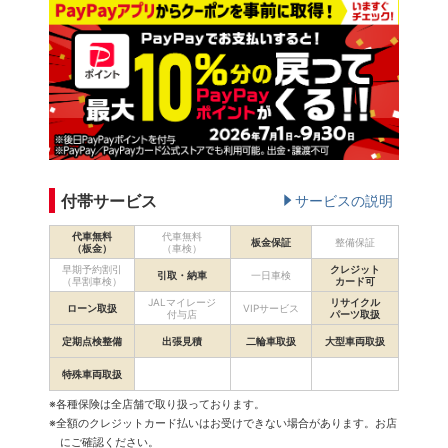
付帯サービス
サービスの説明
代車無料
代車無料
板金保証
整備保証
（板金）
（車検）
早期予約割引
クレジット
引取・納車
一日車検
（早割車検）
カード可
JALマイレージ
リサイクル
ローン取扱
VIPサービス
付与店
パーツ取扱
定期点検整備
出張見積
二輪車取扱
大型車両取扱
特殊車両取扱
※各種保険は全店舗で取り扱っております。
※全額のクレジットカード払いはお受けできない場合があります。お店
にご確認ください。