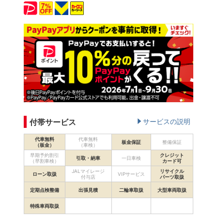
付帯サービス
サービスの説明
代車無料
代車無料
板金保証
整備保証
（板金）
（車検）
早期予約割引
クレジット
引取・納車
一日車検
（早割車検）
カード可
JALマイレージ
リサイクル
ローン取扱
VIPサービス
付与店
パーツ取扱
定期点検整備
出張見積
二輪車取扱
大型車両取扱
特殊車両取扱