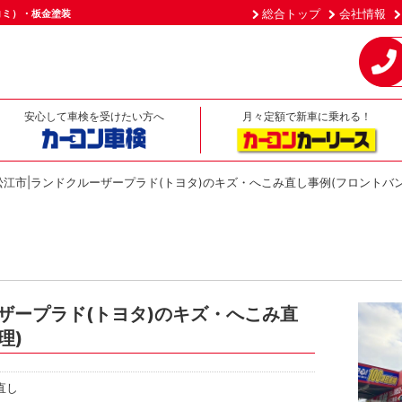
総合トップ
会社情報
コミ）・板金塗装
安心して車検を受けたい方へ
月々定額で新車に乗れる！
松江市|ランドクルーザープラド(トヨタ)のキズ・へこみ直し事例(フロントバ
ザープラド(トヨタ)のキズ・へこみ直
理)
直し