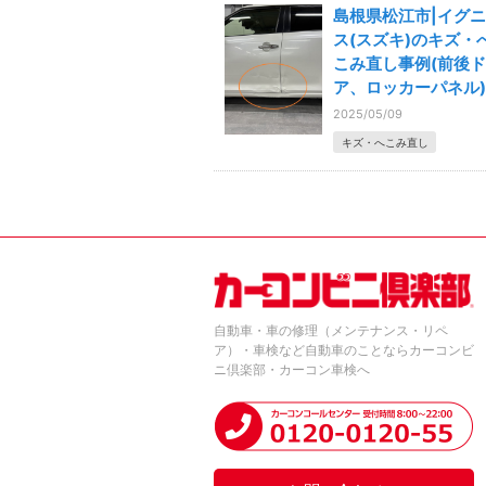
島根県松江市|イグニ
ス(スズキ)のキズ・
こみ直し事例(前後ド
ア、ロッカーパネル)
2025/05/09
キズ・へこみ直し
自動車・車の修理（メンテナンス・リペ
ア）・車検など自動車のことならカーコンビ
ニ倶楽部・カーコン車検へ