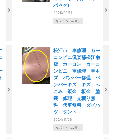
バック)
2025/09/11
キズ・へこみ直し
ニ
松江市 車修理 カー
コ
コンビニ倶楽部松江南
ズ
店 カーコン カーコ
ー
ンビニ 車修理 車キ
ト
ズ バンパー修理 バ
ンパーキズ キズ へ
こみ 鈑金 板金 塗
装 修理 見積り無
料 代車無料 ダイハ
ツ タント
2024/11/08
キズ・へこみ直し