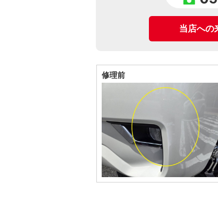
当店への
修理前