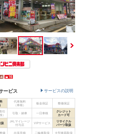
サービス
サービスの説明
料
代車無料
板金保証
整備保証
）
（車検）
割引
クレジット
引取・納車
一日車検
検）
カード可
JALマイレージ
リサイクル
取扱
VIPサービス
付与店
パーツ取扱
整備
出張見積
二輪車取扱
大型車両取扱