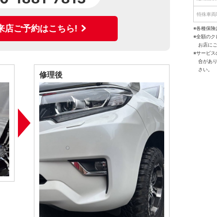
特殊車両
来店ご予約はこちら!
※各種保険
※全額の
お店に
※サービ
合があ
さい。
修理後