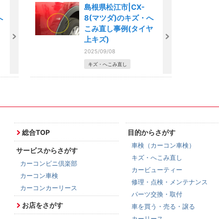
島根県松江市|CX-
へ
8(マツダ)のキズ・へ
こみ直し事例(タイヤ
上キズ)
2025/09/08
キズ・へこみ直し
総合TOP
目的からさがす
車検（カーコン車検）
サービスからさがす
キズ・へこみ直し
カーコンビニ倶楽部
カービューティー
カーコン車検
修理・点検・メンテナンス
カーコンカーリース
パーツ交換・取付
お店をさがす
車を買う・売る・譲る
カーリース