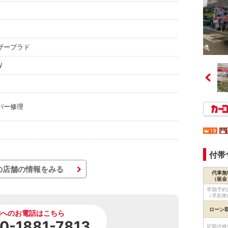
ザープラド
W
り
パー修理
付帯
の店舗の情報をみる
代車無
（板金
早期予約
（早割車
ローン
舗へのお電話はこちら
0-1881-7813
定期点検