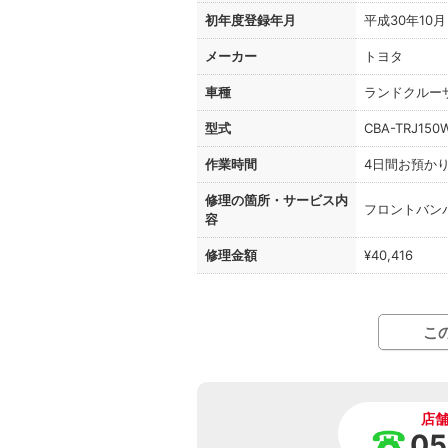
初年度登録年月
平成30年10月
メーカー
トヨタ
車種
ランドクルー
型式
CBA-TRJ150
作業時間
4日間お預か
修理の箇所・
サービス内
フロントバン
容
修理金額
¥40,416
こ
店
05