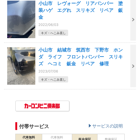
小山市 レヴォーグ リアバンパー 塗
装ハゲ エグれ スリキズ リペア 鈑
金
2022/06/03
キズ・へこみ直し
小山市 結城市 筑西市 下野市 ホン
ダ ライフ フロントバンパー スリキ
ズ ヘコミ 鈑金 リペア 修理
2023/07/06
キズ・へこみ直し
付帯サービス
サービスの説明
代車無料
代車無料
板金保証
整備保証