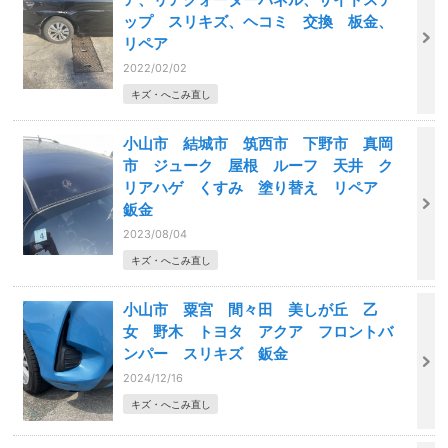
ップ スリキズ、ヘコミ 交換 板金、
リペア
2022/02/02
キズ・へこみ直し
小山市 結城市 筑西市 下野市 真岡
市 ジューク 屋根 ルーフ 天井 ク
リアハゲ くすみ 塗り替え リペア
鈑金
2023/08/04
キズ・へこみ直し
小山市 粟宮 間々田 美しが丘 乙
女 野木 トヨタ アクア フロントバ
ンパー スリキズ 鈑金
2024/12/16
キズ・へこみ直し