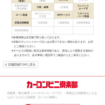
（板金）
（車検）
早期予約割引
クレジット
引取・納車
一日車検
（早割車検）
カード可
JALマイレージ
リサイクル
ローン取扱
VIPサービス
付与店
パーツ取扱
定期点検整備
出張見積
二輪車取扱
大型車両取扱
特殊車両取扱
※各種保険は全店舗で取り扱っております。
※全額のクレジットカード払いはお受けできない場合があります。お店
にご確認ください。
※サービスの取扱い表示は基本情報であり、状況により変動する場合が
ありますので、必ず事前に電話等でご確認のうえご来店ください。
店舗詳細TOPに戻る
自動車・車の修理（メンテナンス・リペア）・車検など自動車のことな
らカーコンビニ倶楽部・カーコン車検へ