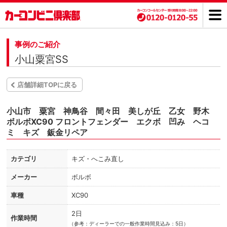
事例のご紹介
小山粟宮SS
店舗詳細TOPに戻る
小山市 粟宮 神鳥谷 間々田 美しが丘 乙女 野木
ボルボXC90 フロントフェンダー エクボ 凹み ヘコ
ミ キズ 鈑金リペア
カテゴリ
キズ・へこみ直し
メーカー
ボルボ
車種
XC90
2日
作業時間
（
参考：ディーラーでの一般作業時間見込み：5日）