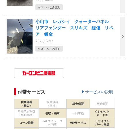
キズ・へこみ直し
小山市 レガシィ クォーターパネル
リアフェンダー スリキズ 線傷 リペ
ア 鈑金
2023/02/17
キズ・へこみ直し
付帯サービス
サービスの説明
代車無料
代車無料
板金保証
整備保証
（板金）
（車検）
早期予約割引
クレジット
引取・納車
一日車検
（早割車検）
カード可
JALマイレージ
リサイクル
ローン取扱
VIPサービス
付与店
パーツ取扱