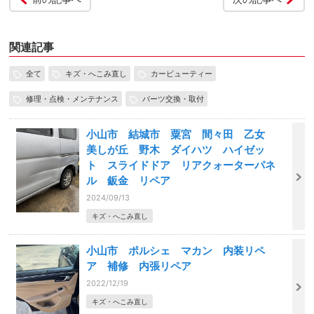
関連記事
全て
キズ・へこみ直し
カービューティー
修理・点検・メンテナンス
パーツ交換・取付
小山市 結城市 粟宮 間々田 乙女
美しが丘 野木 ダイハツ ハイゼッ
ト スライドドア リアクォーターパネ
ル 鈑金 リペア
2024/09/13
キズ・へこみ直し
小山市 ポルシェ マカン 内装リペ
ア 補修 内張リペア
2022/12/19
キズ・へこみ直し