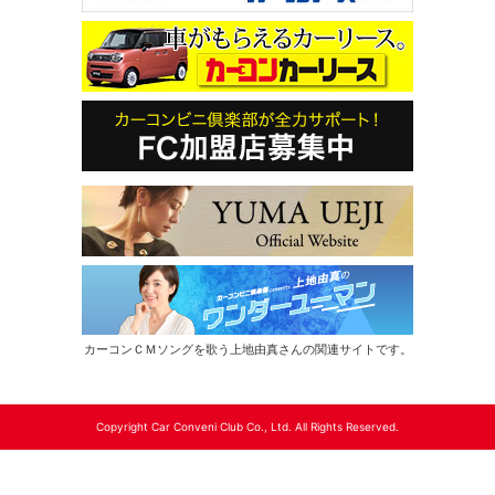
カーコンＣＭソングを歌う上地由真さんの関連サイトです。
Copyright Car Conveni Club Co., Ltd. All Rights Reserved.