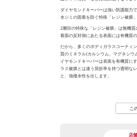
ダイヤモンドキーパーは強い防護能力
水ジミの固着を防ぐ特殊「レジン被膜
2層目の特殊な「レジン被膜」は無機質
着面の反対側にあたる表面には有機質
だから、多くのボディガラスコーティ
質のミネラル(カルシウム、マグネシウム
イヤモンドキーパーは表面を有機質に
ラス被膜とは違う屈折率を持つ透明な
と、強撥水性を出します。
こ
店