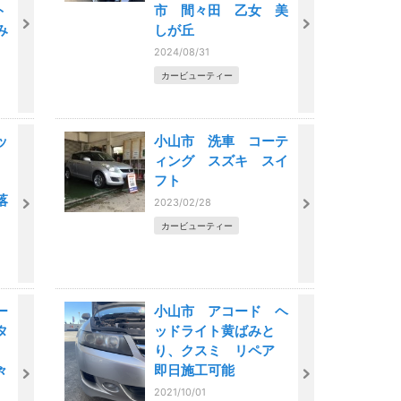
ト
市 間々田 乙女 美
み
しが丘
2024/08/31
カービューティー
ッ
小山市 洗車 コーテ
ィング スズキ スイ
ア
フト
落
2023/02/28
カービューティー
ー
小山市 アコード ヘ
タ
ッドライト黄ばみと
市
り、クスミ リペア
々
即日施工可能
2021/10/01