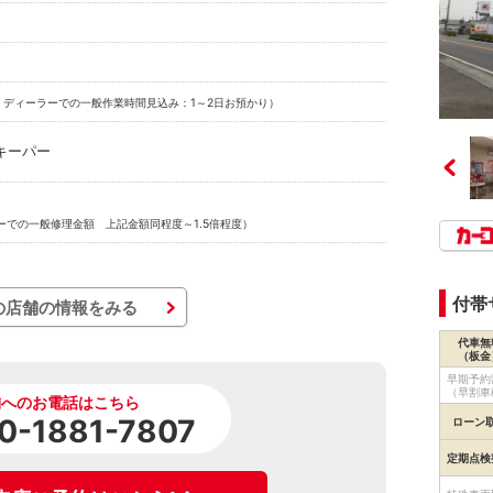
：ディーラーでの一般作業時間見込み：1～2日お預かり）
キーパー
ーでの一般修理金額 上記金額同程度～1.5倍程度）
付帯
の店舗の情報をみる
代車無
（板金
早期予約
（早割車
舗へのお電話はこちら
0-1881-7807
ローン
定期点検