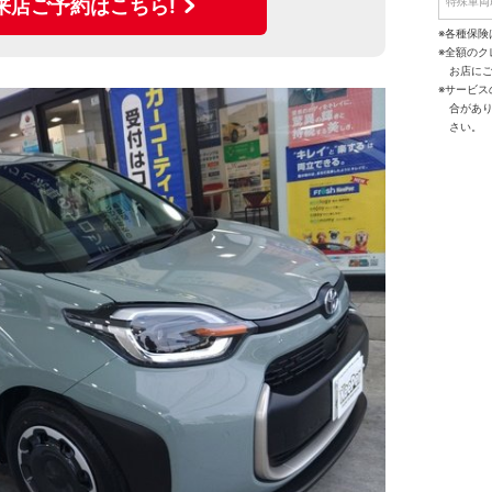
特殊車両
来店ご予約はこちら!
※各種保険
※全額の
お店に
※サービ
合があ
さい。