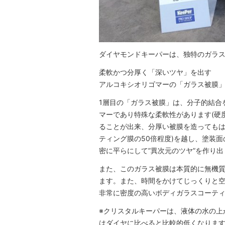
ダイヤモンドキーパーは、独特のガラ
柔軟かつ分厚く「深いツヤ」を出す
アルコキシオリゴマーの「ガラス被膜
1層目の「ガラス被膜」は、分子的結合
マーであり特殊な柔軟性があります(硬
ることが出来、分厚い被膜を造ってもは
ティング膜の50倍程度)を越し、塗装
密に平らにして”異次元のツヤ”を作り
また、このガラス被膜は本質的に無機
ます。また、時間をかけてじっくりと空
非常に密度の高いボディガラスコーテ
※クリスタルキーパーは、液体の水の上
はダイヤに比べると比較的低くなりま