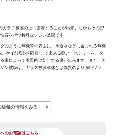
で
」
のガラス被膜の上に密着することが出来、しかもその密
の性質を持つ特殊なレジン被膜です。
ングのように無機質の表面に、水道水などに含まれる無機
、ケイ酸塩)が”固着”して出来る醜い「水シミ」を、ダ
する事によって本質的に防止する事が出来ます。また、ガ
レジン被膜は、ガラス被膜単体とは異質のより強いツヤ
の店舗の情報をみる
舗へのお電話はこちら