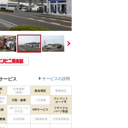
サービス
サービスの説明
料
代車無料
板金保証
整備保証
）
（車検）
割引
クレジット
引取・納車
一日車検
検）
カード可
JALマイレージ
リサイクル
取扱
VIPサービス
付与店
パーツ取扱
整備
出張見積
二輪車取扱
大型車両取扱