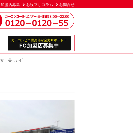
加盟店募集
お役立ちコラム
お問合せ
カーコンビニ倶楽部が全力サポート！
FC加盟店募集中
乙女 美しが丘