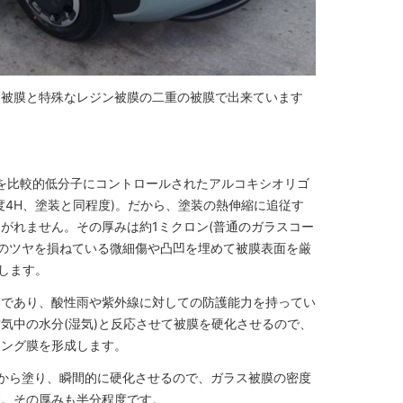
ス被膜と特殊なレジン被膜の二重の被膜で出来ています
」
を比較的低分子にコントロールされたアルコキシオリゴ
度4H、塗装と同程度)。だから、塗装の熱伸縮に追従す
がれません。その厚みは約1ミクロン(普通のガラスコー
面のツヤを損ねている微細傷や凸凹を埋めて被膜表面を厳
出します。
質であり、酸性雨や紫外線に対しての防護能力を持ってい
気中の水分(湿気)と反応させて被膜を硬化させるので、
ィング膜を形成します。
から塗り、瞬間的に硬化させるので、ガラス被膜の密度
す。その厚みも半分程度です。