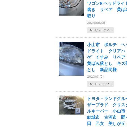
ワゴンR ヘッドライ
磨き リペア 黄ば
取り
2024/06/05
カービューティー
小山市 ポルテ ヘ
ドライト クリアハ
ゲ くすみ リペ
黄ばみ落とし キズ
とし 新品同様
2023/01/04
カービューティー
トヨタ・ランドクル
ザープラド クリス
ルキーパー 小山
結城市 古河市 間
田 乙女 美しが丘