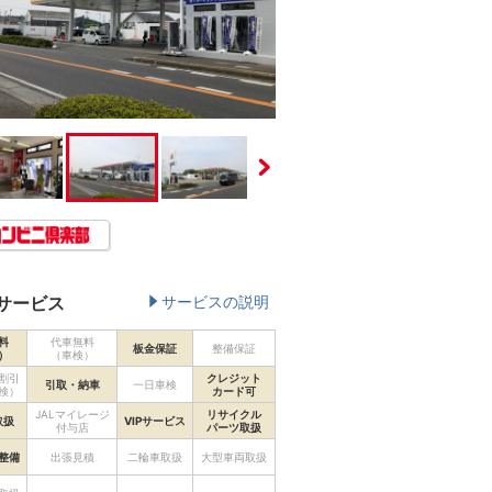
サービス
サービスの説明
料
代車無料
板金保証
整備保証
）
（車検）
割引
クレジット
引取・納車
一日車検
検）
カード可
JALマイレージ
リサイクル
取扱
VIPサービス
付与店
パーツ取扱
整備
出張見積
二輪車取扱
大型車両取扱