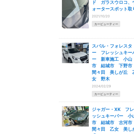
ド ガラスウロコ、
ォータースポット取
2021/10/20
カービューティー
スバル・フォレスタ
ー フレッシュキー
ー 新車施工 小山
市 結城市 下野
間々田 美しが丘 
女 野木
2024/02/29
カービューティー
ジャガー・XK フレ
ッシュキーパー 小
市 結城市 古河
間々田 乙女 美し