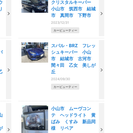
ウ
クリスタルキーパー
り
小山市 筑西市 結城
市 真岡市 下野市
2023/12/31
カービューティー
スバル・BRZ フレッ
パ
シュキーパー 小山
市 結城市 古河市
市
間々田 乙女 美しが
乙
丘
2024/09/30
カービューティー
小山市 ムーヴコン
山
テ ヘッドライト 黄
市
ばみ くすみ 新品同
が
様 リペア