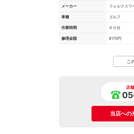
メーカー
フォルクスワ
車種
ゴルフ
作業時間
６０分
修理金額
8170円
こ
店
05
当店への