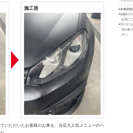
特殊車両
施工後
※各種保険
※全額の
お店に
※サービ
合があ
さい。
していただいたお客様のお車を、当店大人気メニューのヘ
した。