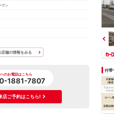
ーゲン
の店舗の情報をみる
付帯
舗へのお電話はこちら
0-1881-7807
代車無
（板金
早期予約
（早割車
来店ご予約はこちら!
ローン
定期点検