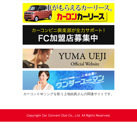
カーコンＣＭソングを歌う上地由真さんの関連サイトです。
Copyright Car Conveni Club Co., Ltd. All Rights Reserved.