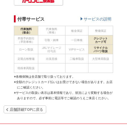
付帯サービス
サービスの説明
代車無料
代車無料
板金保証
整備保証
（板金）
（車検）
早期予約割引
クレジット
引取・納車
一日車検
（早割車検）
カード可
JALマイレージ
リサイクル
ローン取扱
VIPサービス
付与店
パーツ取扱
定期点検整備
出張見積
二輪車取扱
大型車両取扱
特殊車両取扱
※各種保険は全店舗で取り扱っております。
※全額のクレジットカード払いはお受けできない場合があります。お店
にご確認ください。
※サービスの取扱い表示は基本情報であり、状況により変動する場合が
ありますので、必ず事前に電話等でご確認のうえご来店ください。
店舗詳細TOPに戻る