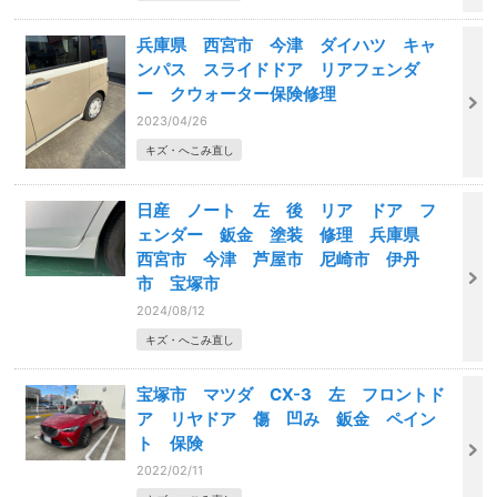
兵庫県 西宮市 今津 ダイハツ キャ
ンパス スライドドア リアフェンダ
ー クウォーター保険修理
2023/04/26
キズ・へこみ直し
日産 ノート 左 後 リア ドア フ
ェンダー 鈑金 塗装 修理 兵庫県
西宮市 今津 芦屋市 尼崎市 伊丹
市 宝塚市
2024/08/12
キズ・へこみ直し
宝塚市 マツダ CX-3 左 フロントド
ア リヤドア 傷 凹み 鈑金 ペイン
ト 保険
2022/02/11