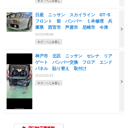
キズ・へこみ直し
日産 ニッサン スカイライン GT-S
フロント 前 バンパー １本修理 兵
庫県 西宮市 芦屋市 尼崎市 今津
2023/08/06
キズ・へこみ直し
神戸市 北区 ニッサン セレナ リア
ゲート バンパー交換 フロア エンド
パネル 貼り替え 取付け
2022/02/25
キズ・へこみ直し