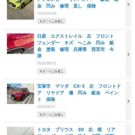
金 凹み 修理 直し 保険
2022/02/25
キズ・へこみ直し
日産 エクストレイル 左 フロント
フェンダー キズ へこみ 凹み 鈑
金 塗装 修理 兵庫県 西宮市 今
津
2025/08/13
キズ・へこみ直し
宝塚市 マツダ CX-3 左 フロントド
ア リヤドア 傷 凹み 鈑金 ペイン
ト 保険
2022/02/11
キズ・へこみ直し
トヨタ プリウス 30 左 後 リア