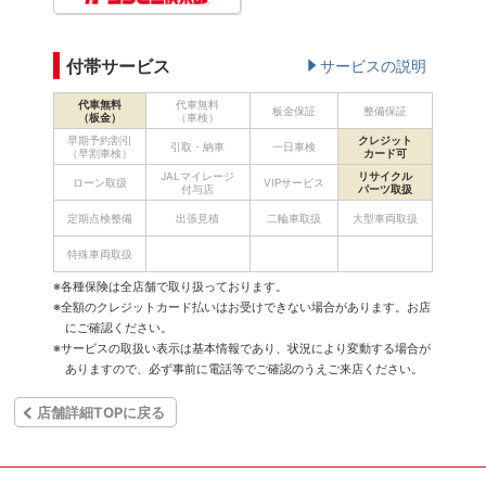
付帯サービス
サービスの説明
代車無料
代車無料
板金保証
整備保証
（板金）
（車検）
早期予約割引
クレジット
引取・納車
一日車検
（早割車検）
カード可
JALマイレージ
リサイクル
ローン取扱
VIPサービス
付与店
パーツ取扱
定期点検整備
出張見積
二輪車取扱
大型車両取扱
特殊車両取扱
※各種保険は全店舗で取り扱っております。
※全額のクレジットカード払いはお受けできない場合があります。お店
にご確認ください。
※サービスの取扱い表示は基本情報であり、状況により変動する場合が
ありますので、必ず事前に電話等でご確認のうえご来店ください。
店舗詳細TOPに戻る