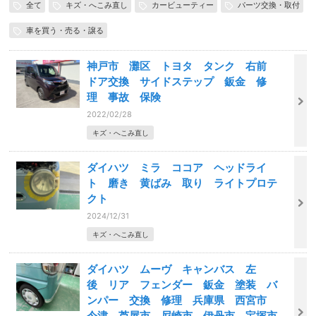
全て
キズ・へこみ直し
カービューティー
パーツ交換・取付
車を買う・売る・譲る
神戸市 灘区 トヨタ タンク 右前
ドア交換 サイドステップ 鈑金 修
理 事故 保険
2022/02/28
キズ・へこみ直し
ダイハツ ミラ ココア ヘッドライ
ト 磨き 黄ばみ 取り ライトプロテ
クト
2024/12/31
キズ・へこみ直し
ダイハツ ムーヴ キャンバス 左
後 リア フェンダー 鈑金 塗装 バ
ンパー 交換 修理 兵庫県 西宮市
今津 芦屋市 尼崎市 伊丹市 宝塚市