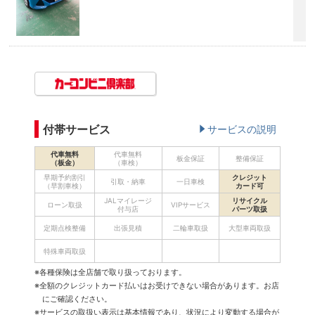
付帯サービス
サービスの説明
代車無料
代車無料
板金保証
整備保証
（板金）
（車検）
早期予約割引
クレジット
引取・納車
一日車検
（早割車検）
カード可
JALマイレージ
リサイクル
ローン取扱
VIPサービス
付与店
パーツ取扱
定期点検整備
出張見積
二輪車取扱
大型車両取扱
特殊車両取扱
※各種保険は全店舗で取り扱っております。
※全額のクレジットカード払いはお受けできない場合があります。お店
にご確認ください。
※サービスの取扱い表示は基本情報であり、状況により変動する場合が