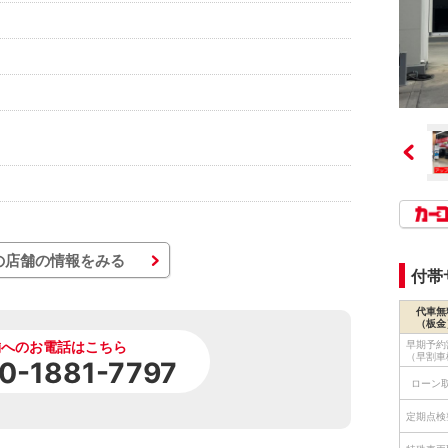
の店舗の情報をみる
付帯
代車無
（板金
早期予約
舗へのお電話はこちら
（早割車
0-1881-7797
ローン
定期点検