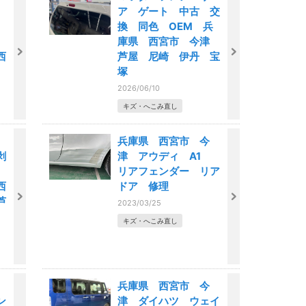
ア ゲート 中古 交
換 同色 OEM 兵
庫県 西宮市 今津
西
芦屋 尼崎 伊丹 宝
塚
2026/06/10
キズ・へこみ直し
兵庫県 西宮市 今
剥
津 アウディ A1
装
リアフェンダー リア
西
ドア 修理
芦
2023/03/25
キズ・へこみ直し
兵庫県 西宮市 今
ン
津 ダイハツ ウェイ