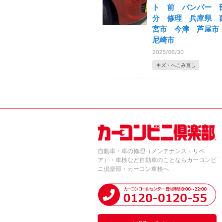
ト 前 バンパー 
分 修理 兵庫県 
宮市 今津 芦屋
尼崎市
2025/06/30
キズ・へこみ直し
自動車・車の修理（メンテナンス・リペ
ア）・車検など自動車のことならカーコンビ
ニ倶楽部・カーコン車検へ