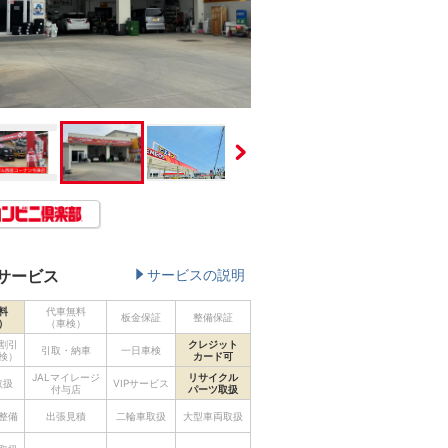
サービス
サービスの説明
料
代車無料
板金保証
整備保証
）
（車検）
割引
クレジット
引取・納車
一日車検
検）
カード可
JALマイレージ
リサイクル
取扱
VIPサービス
付与店
パーツ取扱
整備
出張見積
二輪車取扱
大型車両取扱