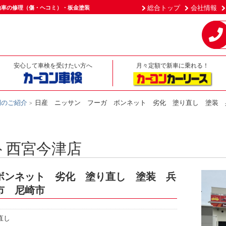
総合トップ
会社情報
動車の修理（傷・ヘコミ）・板金塗装
安心して車検を受けたい方へ
月々定額で新車に乗れる！
例のご紹介
日産 ニッサン フーガ ボンネット 劣化 塗り直し 塗装 
ト西宮今津店
ボンネット 劣化 塗り直し 塗装 兵
市 尼崎市
直し