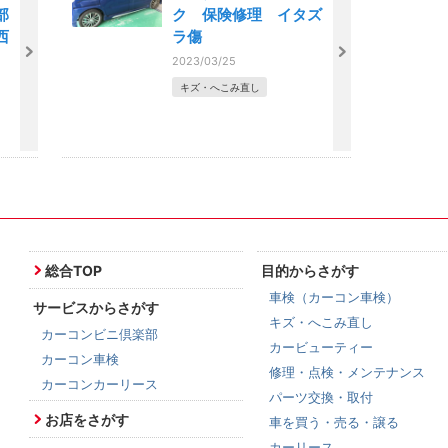
部
ク 保険修理 イタズ
西
ラ傷
市
2023/03/25
キズ・へこみ直し
総合TOP
目的からさがす
車検（カーコン車検）
サービスからさがす
キズ・へこみ直し
カーコンビニ倶楽部
カービューティー
カーコン車検
修理・点検・メンテナンス
カーコンカーリース
パーツ交換・取付
お店をさがす
車を買う・売る・譲る
カーリース