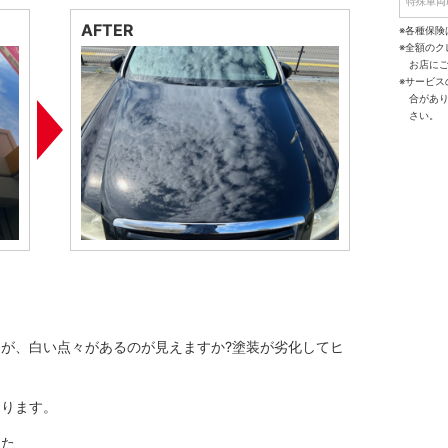
特殊車両
AFTER
※各種保険
※全額の
お店に
※サービ
合があ
さい。
が、白い点々があるのが見えますか?塗装が劣化してヒ
おります。
した