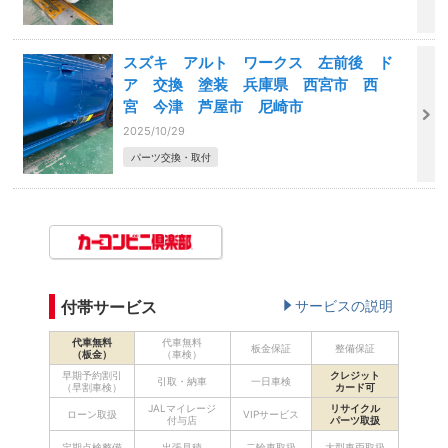
スズキ アルト ワークス 左前後 ド
ア 交換 塗装 兵庫県 西宮市 西
宮 今津 芦屋市 尼崎市
2025/10/29
パーツ交換・取付
付帯サービス
サービスの説明
代車無料
代車無料
板金保証
整備保証
（板金）
（車検）
早期予約割引
クレジット
引取・納車
一日車検
（早割車検）
カード可
JALマイレージ
リサイクル
ローン取扱
VIPサービス
付与店
パーツ取扱
定期点検整備
出張見積
二輪車取扱
大型車両取扱