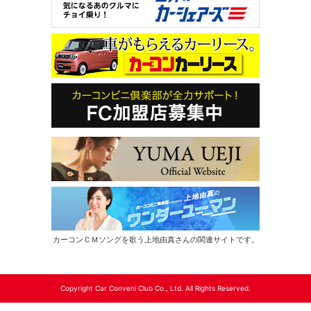
カーコンＣＭソングを歌う上地由真さんの関連サイトです。
Copyright Car Conveni Club Co., Ltd. All Rights Reserved.