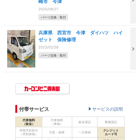
崎市 今津
2025/08/27
パーツ交換・取付
兵庫県 西宮市 今津 ダイハツ ハイ
ゼット 保険修理
2023/02/28
パーツ交換・取付
付帯サービス
サービスの説明
代車無料
代車無料
板金保証
整備保証
（板金）
（車検）
早期予約割引
クレジット
引取・納車
一日車検
（早割車検）
カード可