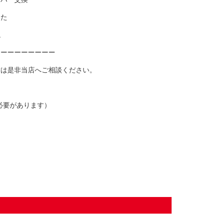
した
ね
ーーーーーーーーー
方は是非当店へご相談ください。
必要があります）