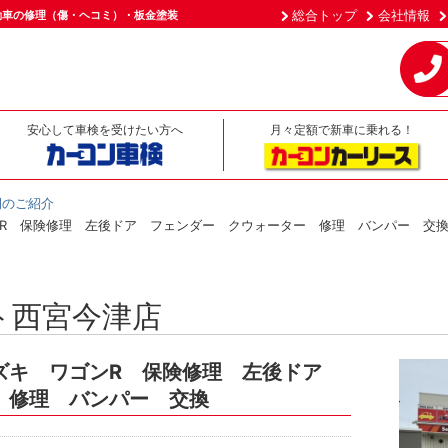
総合トップ
会社情報
動車の修理（傷・ヘコミ）・板金塗装
安心して車検を受けたい方へ
月々定額で新車に乗れる！
例のご紹介
R 保険修理 左後ドア フェンダー クウォーター 修理 バンパー 交
ト西宮今津店
ズキ ワゴンR 保険修理 左後ドア
 修理 バンパー 交換