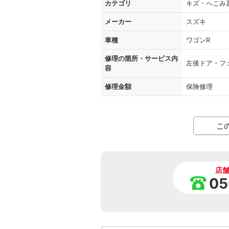
カテゴリ
キズ・へこみ
メーカー
スズキ
車種
ワゴンR
修理の箇所・
サービス内
左後ドア・フ
容
修理金額
保険修理
こ
店
05