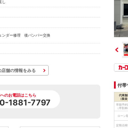
直し
ェンダー修理 後バンパー交換
の店舗の情報をみる
付帯
舗へのお電話はこちら
代車無
（板金
0-1881-7797
早期予約
（早割車
ローン
定期点検