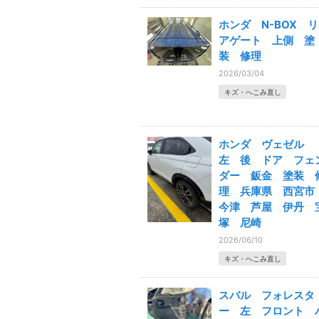
ホンダ N-BOX リ
アゲート 上側 塗
装 修理
2026/03/04
キズ・へこみ直し
ホンダ ヴェゼル
左 後 ドア フェ
ダー 鈑金 塗装 
理 兵庫県 西宮
今津 芦屋 伊丹 
塚 尼崎
2026/06/10
キズ・へこみ直し
スバル フォレスタ
ー 左 フロント 