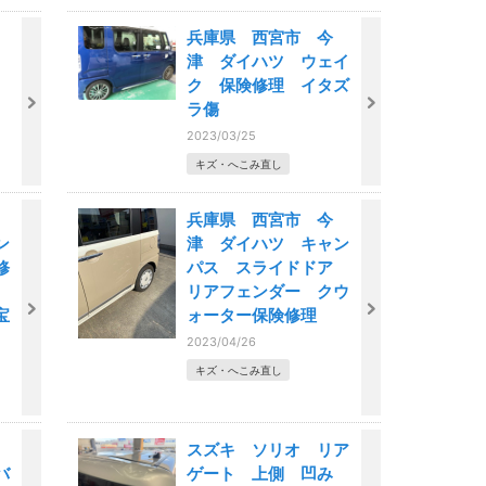
兵庫県 西宮市 今
津 ダイハツ ウェイ
ク 保険修理 イタズ
ラ傷
2023/03/25
キズ・へこみ直し
兵庫県 西宮市 今
ン
津 ダイハツ キャン
修
パス スライドドア
市
リアフェンダー クウ
宝
ォーター保険修理
2023/04/26
キズ・へこみ直し
スズキ ソリオ リア
バ
ゲート 上側 凹み