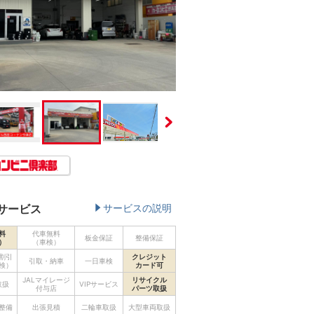
サービス
サービスの説明
料
代車無料
板金保証
整備保証
）
（車検）
割引
クレジット
引取・納車
一日車検
検）
カード可
JALマイレージ
リサイクル
取扱
VIPサービス
付与店
パーツ取扱
整備
出張見積
二輪車取扱
大型車両取扱