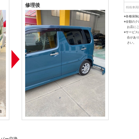
修理後
特殊車両
※各種保険
※全額の
お店に
※サービ
合があ
さい。
ンパー交換