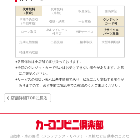
代車無料
代車無料
板金保証
整備保証
（板金）
（車検）
早期予約割引
クレジット
引取・納車
一日車検
（早割車検）
カード可
JALマイレージ
リサイクル
ローン取扱
VIPサービス
付与店
パーツ取扱
定期点検整備
出張見積
二輪車取扱
大型車両取扱
特殊車両取扱
※各種保険は全店舗で取り扱っております。
※全額のクレジットカード払いはお受けできない場合があります。お店
にご確認ください。
※サービスの取扱い表示は基本情報であり、状況により変動する場合が
ありますので、必ず事前に電話等でご確認のうえご来店ください。
店舗詳細TOPに戻る
自動車・車の修理（メンテナンス・リペア）・車検など自動車のことな