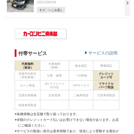
2022/06/04
キズ・へこみ直し
付帯サービス
サービスの説明
代車無料
代車無料
板金保証
整備保証
（板金）
（車検）
早期予約割引
クレジット
引取・納車
一日車検
（早割車検）
カード可
JALマイレージ
リサイクル
ローン取扱
VIPサービス
付与店
パーツ取扱
定期点検整備
出張見積
二輪車取扱
大型車両取扱
特殊車両取扱
※各種保険は全店舗で取り扱っております。
※全額のクレジットカード払いはお受けできない場合があります。お店
にご確認ください。
※サービスの取扱い表示は基本情報であり、状況により変動する場合が