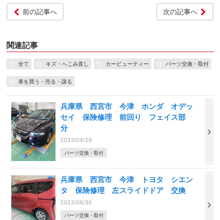
前の記事へ
次の記事へ
関連記事
全て
キズ・へこみ直し
カービューティー
パーツ交換・取付
車を買う・売る・譲る
兵庫県 西宮市 今津 ホンダ オデッ
セイ 保険修理 前回り フェイス部
分
2023/04/29
パーツ交換・取付
兵庫県 西宮市 今津 トヨタ シエン
タ 保険修理 左スライドドア 交換
2023/06/30
パーツ交換・取付