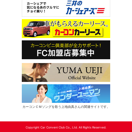
カーコンＣＭソングを歌う上地由真さんの関連サイトです。
Copyright Car Conveni Club Co., Ltd. All Rights Reserved.