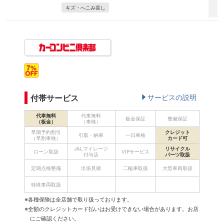
キズ・へこみ直し
付帯サービス
サービスの説明
代車無料
代車無料
板金保証
整備保証
（板金）
（車検）
早期予約割引
クレジット
引取・納車
一日車検
（早割車検）
カード可
JALマイレージ
リサイクル
ローン取扱
VIPサービス
付与店
パーツ取扱
定期点検整備
出張見積
二輪車取扱
大型車両取扱
特殊車両取扱
※各種保険は全店舗で取り扱っております。
※全額のクレジットカード払いはお受けできない場合があります。お店
にご確認ください。