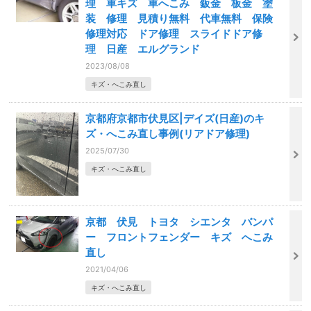
理 車キズ 車へこみ 鈑金 板金 塗
装 修理 見積り無料 代車無料 保険
修理対応 ドア修理 スライドドア修
理 日産 エルグランド
2023/08/08
キズ・へこみ直し
京都府京都市伏見区|デイズ(日産)のキ
ズ・へこみ直し事例(リアドア修理)
2025/07/30
キズ・へこみ直し
京都 伏見 トヨタ シエンタ バンパ
ー フロントフェンダー キズ へこみ
直し
2021/04/06
キズ・へこみ直し