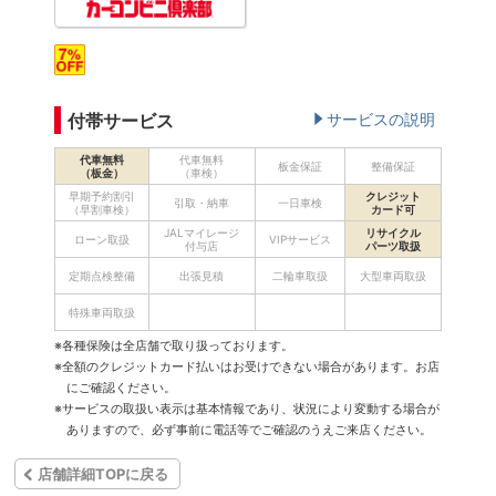
付帯サービス
サービスの説明
代車無料
代車無料
板金保証
整備保証
（板金）
（車検）
早期予約割引
クレジット
引取・納車
一日車検
（早割車検）
カード可
JALマイレージ
リサイクル
ローン取扱
VIPサービス
付与店
パーツ取扱
定期点検整備
出張見積
二輪車取扱
大型車両取扱
特殊車両取扱
※各種保険は全店舗で取り扱っております。
※全額のクレジットカード払いはお受けできない場合があります。お店
にご確認ください。
※サービスの取扱い表示は基本情報であり、状況により変動する場合が
ありますので、必ず事前に電話等でご確認のうえご来店ください。
店舗詳細TOPに戻る