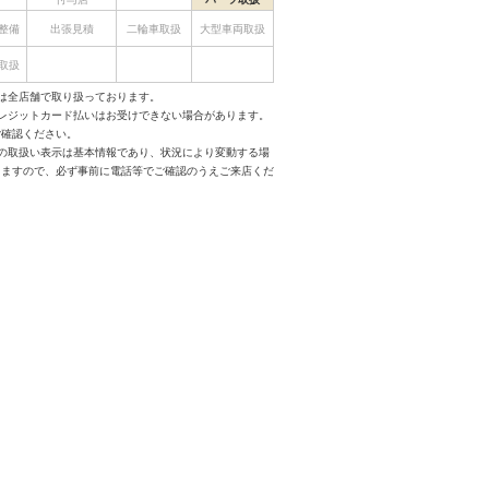
整備
出張見積
二輪車取扱
大型車両取扱
取扱
は全店舗で取り扱っております。
クレジットカード払いはお受けできない場合があります。
ご確認ください。
スの取扱い表示は基本情報であり、状況により変動する場
りますので、必ず事前に電話等でご確認のうえご来店くだ