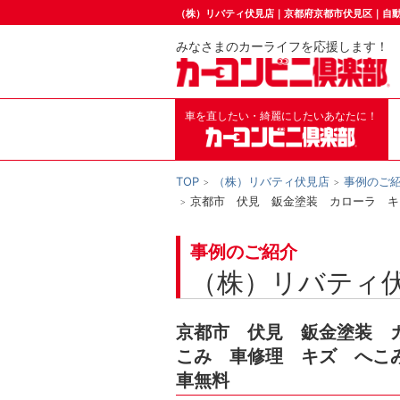
（株）リバティ伏見店｜京都府京都市伏見区｜自
みなさまのカーライフを応援します！
車を直したい・綺麗にしたいあなたに！
TOP
（株）リバティ伏見店
事例のご
京都市 伏見 鈑金塗装 カローラ キ
事例のご紹介
（株）リバティ
京都市 伏見 鈑金塗装 
こみ 車修理 キズ へこ
車無料