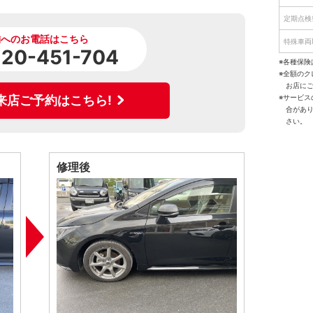
定期点検
舗へのお電話はこちら
特殊車両
120-451-704
※各種保険
※全額の
お店に
※サービ
来店ご予約はこちら!
合があ
さい。
修理後