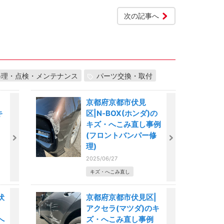
次の記事へ
修理・点検・メンテナンス
パーツ交換・取付
京都府京都市伏見
キ
区|N‐BOX(ホンダ)の
キズ・へこみ直し事例
(フロントバンパー修
理)
2025/06/27
キズ・へこみ直し
伏
京都府京都市伏見区|
区
アクセラ(マツダ)のキ
へ
ズ・へこみ直し事例