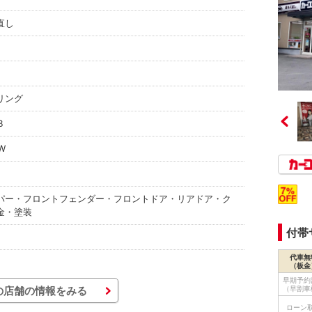
直し
リング
B
W
パー・フロントフェンダー・フロントドア・リアドア・ク
金・塗装
付帯
代車無
（板金
早期予約
（早割車
の店舗の情報をみる
ローン