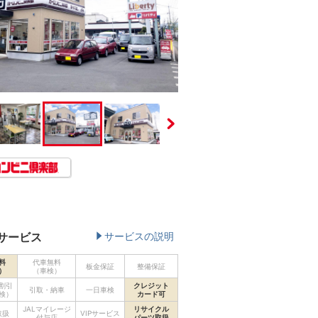
サービス
サービスの説明
料
代車無料
板金保証
整備保証
）
（車検）
割引
クレジット
引取・納車
一日車検
検）
カード可
JALマイレージ
リサイクル
取扱
VIPサービス
付与店
パーツ取扱