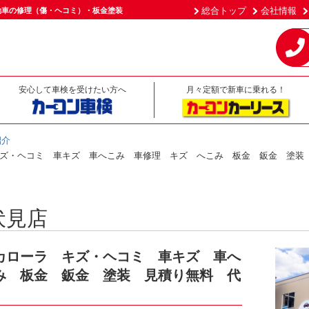
総合トップ
会社情報
動車の修理（傷・ヘコミ）・板金塗装
安心して車検を受けたい方へ
月々定額で新車に乗れる！
紹介
ズ・ヘコミ 車キズ 車へこみ 車修理 キズ へこみ 板金 鈑金 塗装
伏見店
カローラ キズ・ヘコミ 車キズ 車へ
み 板金 鈑金 塗装 見積り無料 代