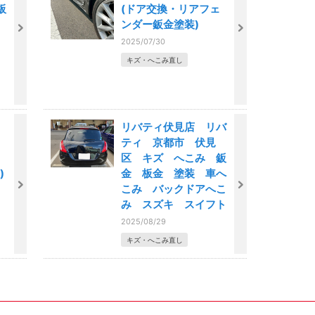
板
(ドア交換・リアフェ
ンダー鈑金塗装)
2025/07/30
キズ・へこみ直し
リバティ伏見店 リバ
ティ 京都市 伏見
区 キズ へこみ 鈑
)
金 板金 塗装 車へ
こみ バックドアへこ
み スズキ スイフト
2025/08/29
キズ・へこみ直し