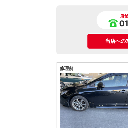
店
0
当店への
修理前