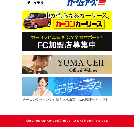
カーコンＣＭソングを歌う上地由真さんの関連サイトです。
Copyright Car Conveni Club Co., Ltd. All Rights Reserved.