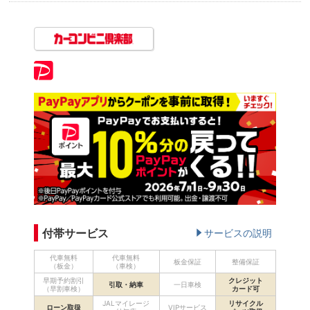
付帯サービス
サービスの説明
代車無料
代車無料
板金保証
整備保証
（板金）
（車検）
早期予約割引
クレジット
引取・納車
一日車検
（早割車検）
カード可
JALマイレージ
リサイクル
ローン取扱
VIPサービス