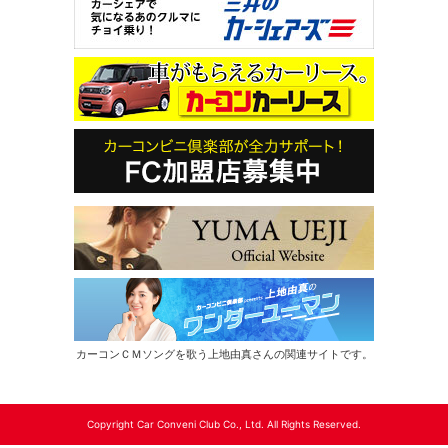
カーコンＣＭソングを歌う上地由真さんの関連サイトです。
Copyright Car Conveni Club Co., Ltd. All Rights Reserved.