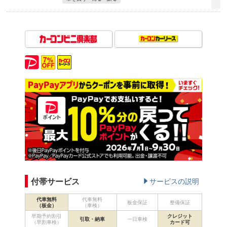
付帯サービス
サービスの説明
代車無料
代車無料
板金保証
整備保証
（板金）
（車検）
早期予約割引
クレジット
引取・納車
一日車検
（早割車検）
カード可