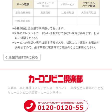
JALマイレージ
リサイクル
ローン取扱
VIPサービス
付与店
パーツ取扱
定期点検整備
出張見積
二輪車取扱
大型車両取扱
特殊車両取扱
※各種保険は全店舗で取り扱っております。
※全額のクレジットカード払いはお受けできない場合があります。お店
にご確認ください。
※サービスの取扱い表示は基本情報であり、状況により変動する場合が
ありますので、必ず事前に電話等でご確認のうえご来店ください。
店舗詳細TOPに戻る
自動車・車の修理（メンテナンス・リペア）・車検など自動車のことな
らカーコンビニ倶楽部・カーコン車検へ