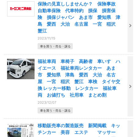
保険の見直ししませんか？ 保険事故
自動車保険 代車特約 損保 損害保
険 損保ジャパン あま市 愛知県 津
島 愛西 大治 名古屋 一宮 稲沢
蟹江
2023/11/15
車を買う・売る・譲る
福祉車両 車椅子 高齢者 車いす ハ
イエース 福祉車両レンタカー あま
市 愛知県 津島 愛西 大治 名古
屋 一宮 稲沢 蟹江 車検 タイヤ交
換 レッカー移動 レンタカー 福祉車
両 お値打ち 社用車 まとめ割
2023/12/07
車を買う・売る・譲る
移動販売車の製造販売 新聞掲載 キッ
チンカー 美容 エステ マッサー