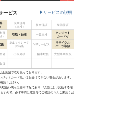
サービス
サービスの説明
料
代車無料
板金保証
整備保証
）
（車検）
割引
クレジット
引取・納車
一日車検
検）
カード可
JALマイレージ
リサイクル
取扱
VIPサービス
付与店
パーツ取扱
整備
出張見積
二輪車取扱
大型車両取扱
取扱
は全店舗で取り扱っております。
クレジットカード払いはお受けできない場合があります。
ご確認ください。
スの取扱い表示は基本情報であり、状況により変動する場
りますので、必ず事前に電話等でご確認のうえご来店くだ