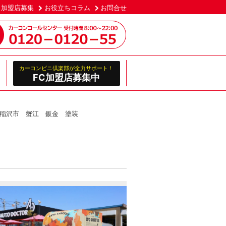
加盟店募集
お役立ちコラム
お問合せ
カーコンビニ倶楽部が全力サポート！
FC加盟店募集中
 稲沢市 蟹江 鈑金 塗装