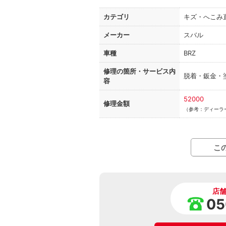
カテゴリ
キズ・へこみ
メーカー
スバル
車種
BRZ
修理の箇所・
サービス内
脱着・鈑金・
容
52000
修理金額
（参考：ディーラ
こ
店
05