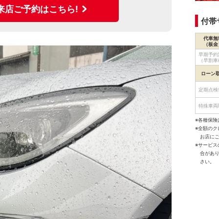
来店ご予約はこちら!
付帯
代車無
（板金
早期予約
（早割車
ローン
定期点検
特殊車両
※各種保険
※全額の
お店に
※サービ
合があ
さい。