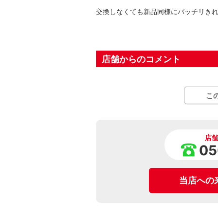
交換しなくても新品同様にバッチリき
店舗からのコメント
こ
店
05
当店への