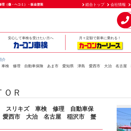
総合トップ
会社情報
修理（傷・ヘコミ）・板金塗装
安心して車検を受けたい方へ
月々定額で新車に乗れる！
紹介
ズ 車検 修理 自動車保険 あま市 愛知県 津島 愛西市 大治 名古屋
ＴＯＲ
ー スリキズ 車検 修理 自動車保
 愛西市 大治 名古屋 稲沢市 蟹