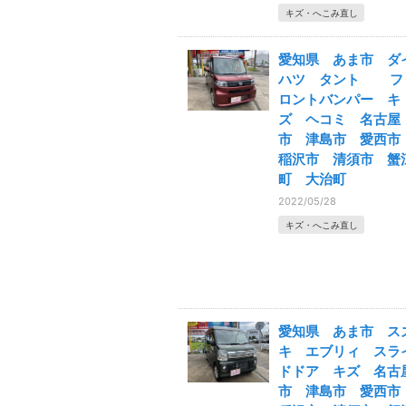
キズ・へこみ直し
愛知県 あま市 ダ
ハツ タント フ
ロントバンパー キ
ズ ヘコミ 名古屋
市 津島市 愛西
稲沢市 清須市 蟹
町 大治町
2022/05/28
キズ・へこみ直し
愛知県 あま市 ス
キ エブリィ スラ
ドドア キズ 名古
市 津島市 愛西