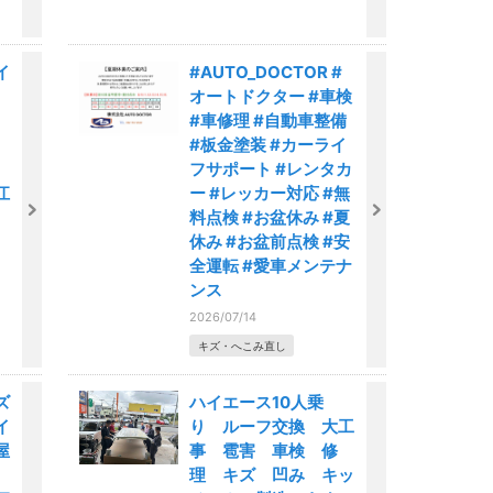
イ
#AUTO_DOCTOR #
オートドクター #車検
#車修理 #自動車整備
#板金塗装 #カーライ
市
フサポート #レンタカ
江
ー #レッカー対応 #無
料点検 #お盆休み #夏
休み #お盆前点検 #安
全運転 #愛車メンテナ
ンス
2026/07/14
キズ・へこみ直し
ズ
ハイエース10人乗
イ
り ルーフ交換 大工
屋
事 雹害 車検 修
市
理 キズ 凹み キッ