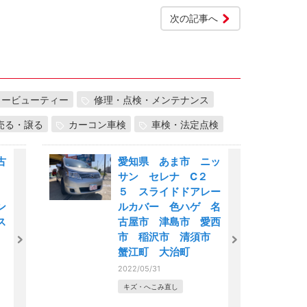
次の記事へ
カービューティー
修理・点検・メンテナンス
売る・譲る
カーコン車検
車検・法定点検
古
愛知県 あま市 ニッ
サン セレナ C２
市
５ スライドドアレー
ン
ルカバー 色ハゲ 名
ス
古屋市 津島市 愛西
市 稲沢市 清須市
ー
蟹江町 大治町
ュ
2022/05/31
キズ・へこみ直し