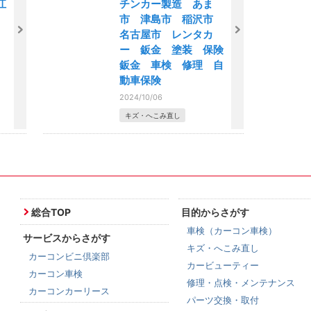
江
チンカー製造 あま
市 津島市 稲沢市
名古屋市 レンタカ
ー 鈑金 塗装 保険
鈑金 車検 修理 自
動車保険
2024/10/06
キズ・へこみ直し
総合TOP
目的からさがす
車検（カーコン車検）
サービスからさがす
キズ・へこみ直し
カーコンビニ倶楽部
カービューティー
カーコン車検
修理・点検・メンテナンス
カーコンカーリース
パーツ交換・取付