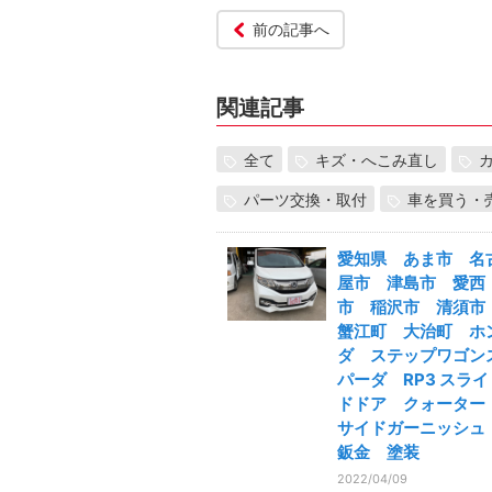
前の記事へ
関連記事
全て
キズ・へこみ直し
パーツ交換・取付
車を買う・
愛知県 あま市 名
屋市 津島市 愛西
市 稲沢市 清須
蟹江町 大治町 ホ
ダ ステップワゴン
パーダ RP3 スライ
ドドア クォータ
サイドガーニッシ
鈑金 塗装
2022/04/09