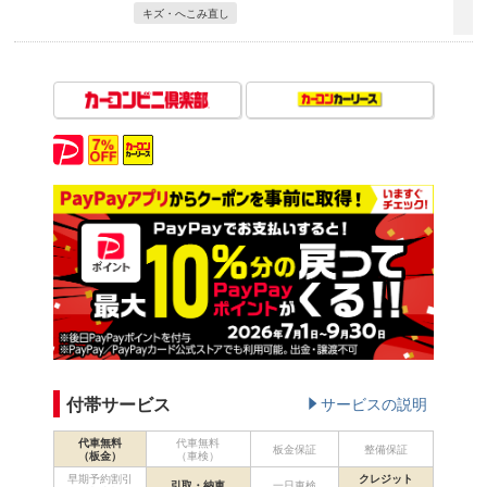
キズ・へこみ直し
付帯サービス
サービスの説明
代車無料
代車無料
板金保証
整備保証
（板金）
（車検）
早期予約割引
クレジット
引取・納車
一日車検