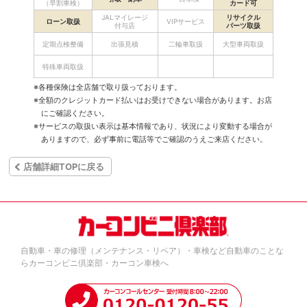
（早割車検）
カード可
JALマイレージ
リサイクル
ローン取扱
VIPサービス
付与店
パーツ取扱
定期点検整備
出張見積
二輪車取扱
大型車両取扱
特殊車両取扱
※各種保険は全店舗で取り扱っております。
※全額のクレジットカード払いはお受けできない場合があります。お店
にご確認ください。
※サービスの取扱い表示は基本情報であり、状況により変動する場合が
ありますので、必ず事前に電話等でご確認のうえご来店ください。
店舗詳細TOPに戻る
自動車・車の修理（メンテナンス・リペア）・車検など自動車のことな
らカーコンビニ倶楽部・カーコン車検へ