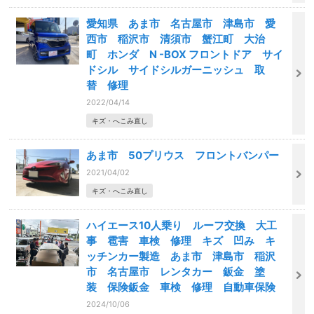
愛知県 あま市 名古屋市 津島市 愛
西市 稲沢市 清須市 蟹江町 大治
町 ホンダ N -BOX フロントドア サイ
ドシル サイドシルガーニッシュ 取
替 修理
2022/04/14
キズ・へこみ直し
あま市 50プリウス フロントバンパー
2021/04/02
キズ・へこみ直し
ハイエース10人乗り ルーフ交換 大工
事 雹害 車検 修理 キズ 凹み キ
ッチンカー製造 あま市 津島市 稲沢
市 名古屋市 レンタカー 鈑金 塗
装 保険鈑金 車検 修理 自動車保険
2024/10/06