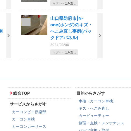
キズ・へこみ直し
山口県防府市|N-
one(ホンダ)のキズ・
例
へこみ直し事例(バッ
クドアパネル)
2024/03/08
キズ・へこみ直し
総合TOP
目的からさがす
車検（カーコン車検）
サービスからさがす
キズ・へこみ直し
カーコンビニ倶楽部
カービューティー
カーコン車検
修理・点検・メンテナンス
カーコンカーリース
パーツ交換・取付