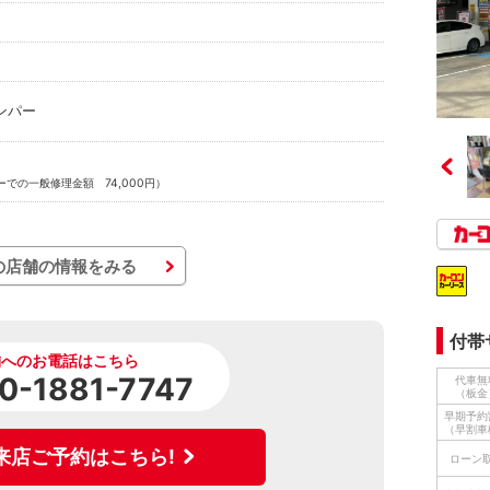
ンパー
での一般修理金額 74,000円）
の店舗の情報をみる
付帯
舗へのお電話はこちら
0-1881-7747
代車無
（板金
早期予約
（早割車
来店ご予約はこちら!
ローン