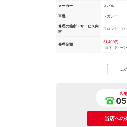
メーカー
スバル
車種
レガシー
修理の箇所・
サービス内
フロント バ
容
31,400円
修理金額
（参考：ディーラー
こ
店
05
当店への