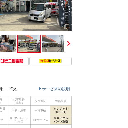
サービス
サービスの説明
料
代車無料
板金保証
整備保証
）
（車検）
割引
クレジット
引取・納車
一日車検
検）
カード可
JALマイレージ
リサイクル
取扱
VIPサービス
付与店
パーツ取扱