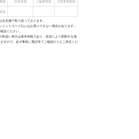
整備
出張見積
二輪車取扱
大型車両取扱
取扱
は全店舗で取り扱っております。
クレジットカード払いはお受けできない場合があります。
ご確認ください。
スの取扱い表示は基本情報であり、状況により変動する場
りますので、必ず事前に電話等でご確認のうえご来店くだ