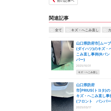
前の記事へ
関連記事
全て
キズ・へこみ直し
山口県防府市|ムーブ
(ダイハツ)のキズ・
こみ直し事例(Rバン
パー)
2025/10/31
キズ・へこみ直し
山口県防府
市|PRIUS(トヨタ)の
キズ・へこみ直し事
(フロント バンパー
2025/03/17