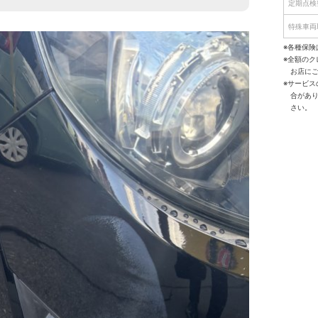
定期点検
特殊車両
※各種保険
※全額の
お店に
※サービ
合があ
さい。