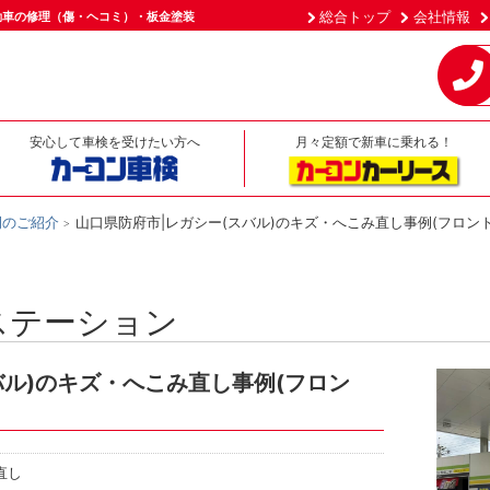
総合トップ
会社情報
動車の修理（傷・ヘコミ）・板金塗装
安心して車検を受けたい方へ
月々定額で新車に乗れる！
例のご紹介
山口県防府市|レガシー(スバル)のキズ・へこみ直し事例(フロン
ステーション
バル)のキズ・へこみ直し事例(フロン
直し