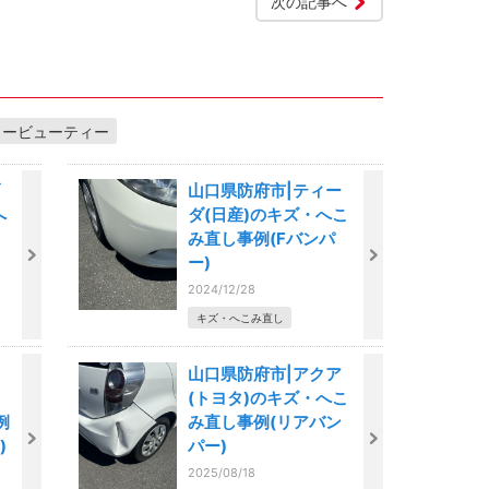
次の記事へ
カービューティー
山口県防府市|ティー
へ
ダ(日産)のキズ・へこ
み直し事例(Fバンパ
ー)
2024/12/28
キズ・へこみ直し
山口県防府市|アクア
(トヨタ)のキズ・へこ
例
み直し事例(リアバン
)
パー)
2025/08/18