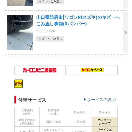
キズ・へこみ直し
山口県防府市|ワゴンR(スズキ)のキズ・へ
こみ直し事例(Rバンパー)
2025/05/26
キズ・へこみ直し
付帯サービス
サービスの説明
代車無料
代車無料
板金保証
整備保証
（板金）
（車検）
早期予約割引
クレジット
引取・納車
一日車検
（早割車検）
カード可
JALマイレージ
リサイクル
ローン取扱
VIPサービス